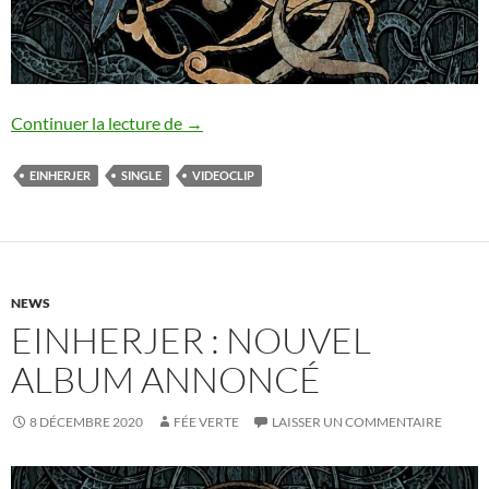
Einherjer : nouveau single
Continuer la lecture de
→
EINHERJER
SINGLE
VIDEOCLIP
NEWS
EINHERJER : NOUVEL
ALBUM ANNONCÉ
8 DÉCEMBRE 2020
FÉE VERTE
LAISSER UN COMMENTAIRE