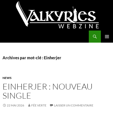
Aller
au
contenu
Recherche
Valkyries Webzine
MENU
PRINCI
Archives par mot-clé : Einherjer
NEWS
EINHERJER : NOUVEAU
SINGLE
22 MAI 2026
FÉE VERTE
LAISSER UN COMMENTAIRE