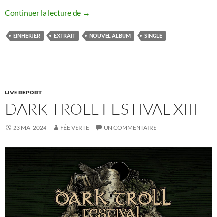
Einherjer : nouveau single
Continuer la lecture de
→
EINHERJER
EXTRAIT
NOUVEL ALBUM
SINGLE
LIVE REPORT
DARK TROLL FESTIVAL XIII
23 MAI 2024
FÉE VERTE
UN COMMENTAIRE