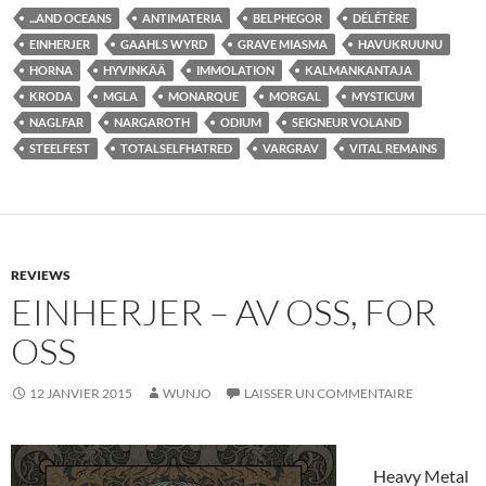
...AND OCEANS
ANTIMATERIA
BELPHEGOR
DÉLÉTÈRE
EINHERJER
GAAHLS WYRD
GRAVE MIASMA
HAVUKRUUNU
HORNA
HYVINKÄÄ
IMMOLATION
KALMANKANTAJA
KRODA
MGLA
MONARQUE
MORGAL
MYSTICUM
NAGLFAR
NARGAROTH
ODIUM
SEIGNEUR VOLAND
STEELFEST
TOTALSELFHATRED
VARGRAV
VITAL REMAINS
REVIEWS
EINHERJER – AV OSS, FOR
OSS
12 JANVIER 2015
WUNJO
LAISSER UN COMMENTAIRE
Heavy Metal