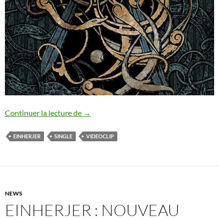
Einherjer : nouveau single
Continuer la lecture de
→
EINHERJER
SINGLE
VIDEOCLIP
NEWS
EINHERJER : NOUVEAU