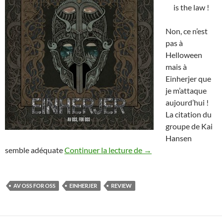
is the law !
Non, ce n’est
pas à
Helloween
mais à
Einherjer que
je m’attaque
aujourd’hui !
La citation du
groupe de Kai
Hansen
EINHERJER – AV OSS,
semble adéquate
Continuer la lecture de
→
AV OSS FOR OSS
EINHERJER
REVIEW