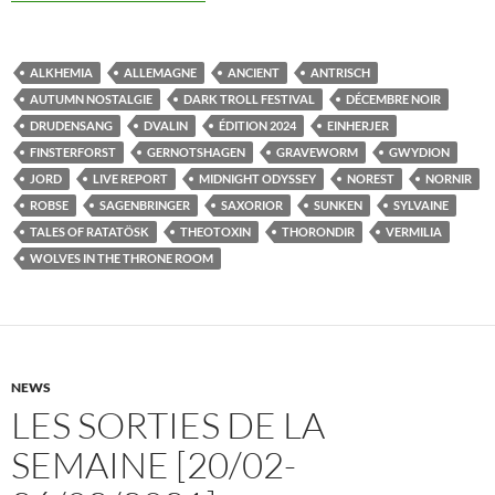
ALKHEMIA
ALLEMAGNE
ANCIENT
ANTRISCH
AUTUMN NOSTALGIE
DARK TROLL FESTIVAL
DÉCEMBRE NOIR
DRUDENSANG
DVALIN
ÉDITION 2024
EINHERJER
FINSTERFORST
GERNOTSHAGEN
GRAVEWORM
GWYDION
JORD
LIVE REPORT
MIDNIGHT ODYSSEY
NOREST
NORNIR
ROBSE
SAGENBRINGER
SAXORIOR
SUNKEN
SYLVAINE
TALES OF RATATÖSK
THEOTOXIN
THORONDIR
VERMILIA
WOLVES IN THE THRONE ROOM
NEWS
LES SORTIES DE LA
SEMAINE [20/02-