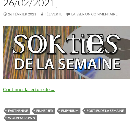
26/02/2021]
26 FÉVRIER 2021
FÉE VERTE
LAISSER UN COMMENTAIRE
Les sorties de la semaine [20/02-26/02/
Continuer la lecture de
→
EARTHSHINE
EINHERJER
EMPYRIUM
SORTIES DE LA SEMAINE
WOLVENCROWN