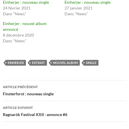
Einherjer : nouveau single
Einherjer : nouveau single
24 février 2021
27 janvier 2021
Dans "News"
Dans "News"
Einherjer : nouvel album
annoncé
8 décembre 2020
Dans "News"
EINHERJER
EXTRAIT
NOUVEL ALBUM
SINGLE
Navigation
ARTICLE PRÉCÉDENT
des
Finsterforst : nouveau single
articles
ARTICLE SUIVANT
Ragnarök Festival XXII : annonce #6