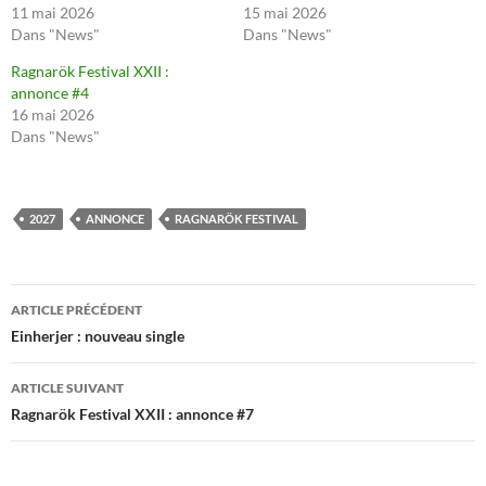
11 mai 2026
15 mai 2026
Dans "News"
Dans "News"
Ragnarök Festival XXII :
annonce #4
16 mai 2026
Dans "News"
2027
ANNONCE
RAGNARÖK FESTIVAL
Navigation
ARTICLE PRÉCÉDENT
des
Einherjer : nouveau single
articles
ARTICLE SUIVANT
Ragnarök Festival XXII : annonce #7