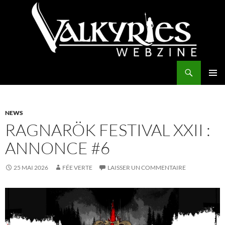
Aller
au
contenu
Recherche
Valkyries Webzine
MENU
PRINCI
NEWS
RAGNARÖK FESTIVAL XXII :
ANNONCE #6
25 MAI 2026
FÉE VERTE
LAISSER UN COMMENTAIRE