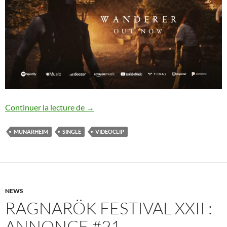
Munarheim : nouveau single
Continuer la lecture de
→
MUNARHEIM
SINGLE
VIDEOCLIP
NEWS
RAGNARÖK FESTIVAL XXII :
ANNONCE #21