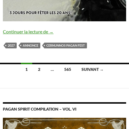
Cernunnos Pagan Fest XVII : annonce #1
Continuer la lecture de
→
2027
ANNONCE
CERNUNNOS PAGAN FEST
Navigation
1
2
…
565
SUIVANT →
des
articles
PAGAN SPIRIT COMPILATION – VOL. VI