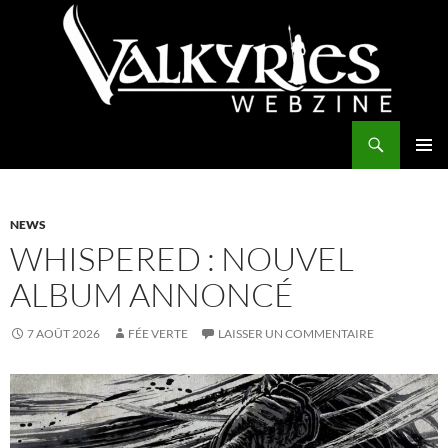
Aller
au
contenu
Recherche
Valkyries Webzine
MENU
PRINCI
NEWS
WHISPERED : NOUVEL
ALBUM ANNONCÉ
7 AOÛT 2026
FÉE VERTE
LAISSER UN COMMENTAIRE