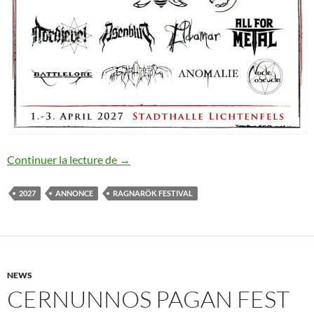
Ragnarök Festival XXII : annonce #20
Continuer la lecture de
→
2027
ANNONCE
RAGNARÖK FESTIVAL
NEWS
CERNUNNOS PAGAN FEST