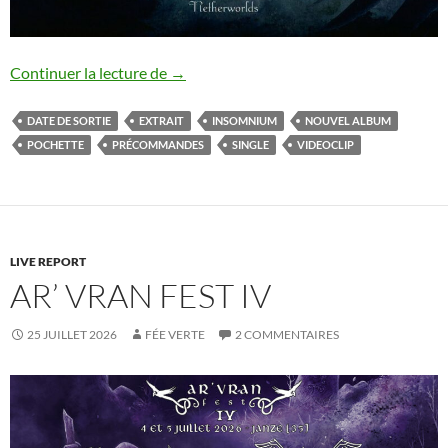
Insomnium : nouveau morceau / précom
Continuer la lecture de
→
DATE DE SORTIE
EXTRAIT
INSOMNIUM
NOUVEL ALBUM
POCHETTE
PRÉCOMMANDES
SINGLE
VIDEOCLIP
LIVE REPORT
AR’ VRAN FEST IV
25 JUILLET 2026
FÉE VERTE
2 COMMENTAIRES