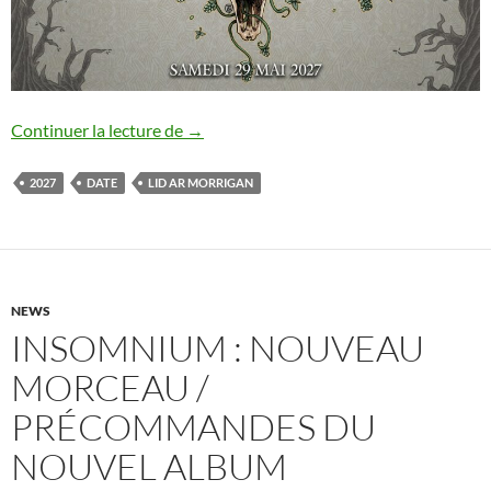
Lid Ar Morrigan IX : date confirmée
Continuer la lecture de
→
2027
DATE
LID AR MORRIGAN
NEWS
INSOMNIUM : NOUVEAU
MORCEAU /
PRÉCOMMANDES DU
NOUVEL ALBUM