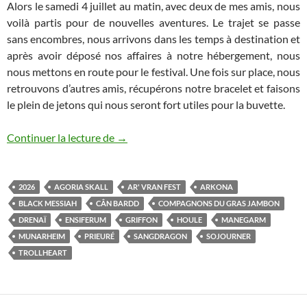
Alors le samedi 4 juillet au matin, avec deux de mes amis, nous
voilà partis pour de nouvelles aventures. Le trajet se passe
sans encombres, nous arrivons dans les temps à destination et
après avoir déposé nos affaires à notre hébergement, nous
nous mettons en route pour le festival. Une fois sur place, nous
retrouvons d’autres amis, récupérons notre bracelet et faisons
le plein de jetons qui nous seront fort utiles pour la buvette.
Ar’ Vran Fest IV
Continuer la lecture de
→
2026
AGORIA SKALL
AR' VRAN FEST
ARKONA
BLACK MESSIAH
CÂN BARDD
COMPAGNONS DU GRAS JAMBON
DRENAÏ
ENSIFERUM
GRIFFON
HOULE
MANEGARM
MUNARHEIM
PRIEURÉ
SANGDRAGON
SOJOURNER
TROLLHEART