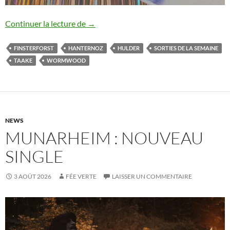
Sorties de la semaine [31/07-07/08/202
Continuer la lecture de
→
FINSTERFORST
HANTERNOZ
HULDER
SORTIES DE LA SEMAINE
TAAKE
WORMWOOD
NEWS
MUNARHEIM : NOUVEAU
SINGLE
3 AOÛT 2026
FÉE VERTE
LAISSER UN COMMENTAIRE