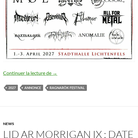
Ragnarök festival XXII : annonce #21
Continuer la lecture de
→
2027
ANNONCE
RAGNARÖK FESTIVAL
NEWS
LID AR MORRIGAN IX : DATE