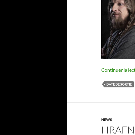
Continuer la lec
DATE DE SORTIE
NEWS
HRAFN