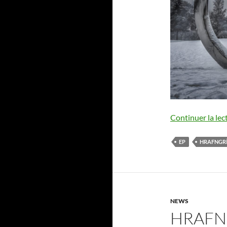
Continuer la lec
EP
HRAFNGR
NEWS
HRAFN