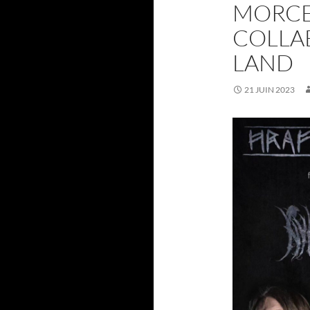
MORCE
COLLA
LAND
21 JUIN 2023