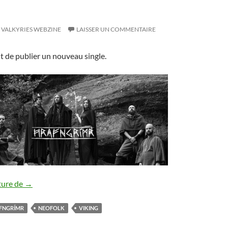
E
VALKYRIES WEBZINE
LAISSER UN COMMENTAIRE
t de publier un nouveau single.
Hrafngrímr : nouveau single
ture de
→
FNGRÍMR
NEOFOLK
VIKING