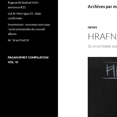
Ragnarök festival XXII :
Archives par m
annonce #21
Lid Ar Morrigan IX : date
confirmée
Insomnium : nouveau morceau
NEWS
/ précommandes du nouvel
HRAFN
album
Ar’ Vran Fest IV
19 OCTOBRE 20
PAGAN SPIRIT COMPILATION
VOL. VI