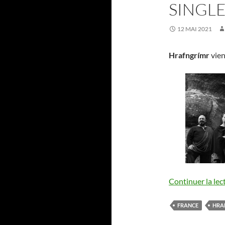
SINGL
12 MAI 2021
Hrafngrímr
vien
Continuer la lec
FRANCE
HRA