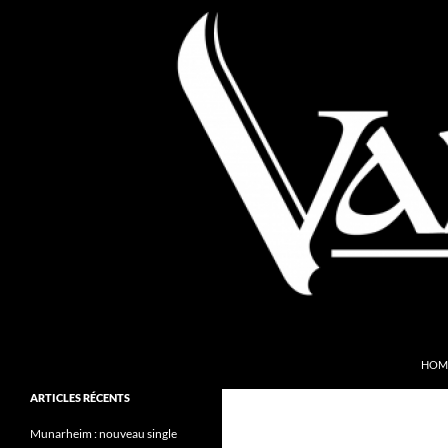
Aller
au
contenu
Recherche
Valkyries Webzine
HOM
Folk Pagan Webzine
ARTICLES RÉCENTS
Munarheim : nouveau single