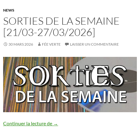
NEWS
SORTIES DE LA SEMAINE
[21/03-27/03/2026]
30 MARS 2026
FÉE VERTE
LAISSER UN COMMENTAIRE
Sorties de la semaine [21/03-27/03/202
Continuer la lecture de
→