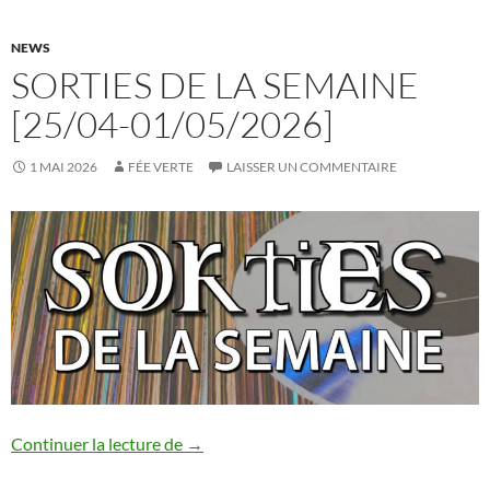
NEWS
SORTIES DE LA SEMAINE
[25/04-01/05/2026]
1 MAI 2026
FÉE VERTE
LAISSER UN COMMENTAIRE
Sorties de la semaine [25/04-01/05/202
Continuer la lecture de
→