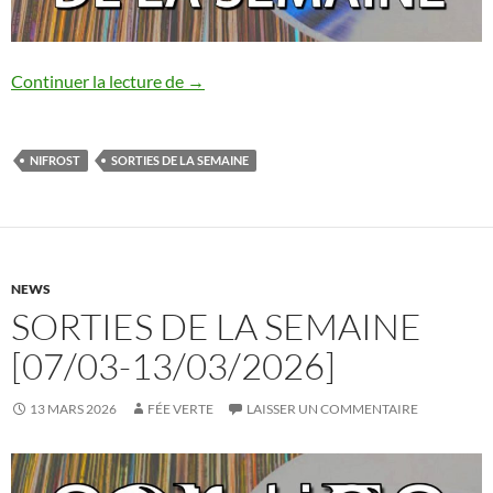
Sorties de la semaine [14/03-20/03/202
Continuer la lecture de
→
NIFROST
SORTIES DE LA SEMAINE
NEWS
SORTIES DE LA SEMAINE
[07/03-13/03/2026]
13 MARS 2026
FÉE VERTE
LAISSER UN COMMENTAIRE