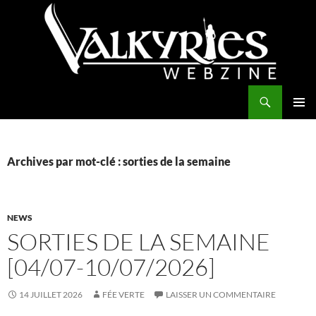
Aller
au
contenu
Recherche
Valkyries Webzine
MENU
PRINCI
Archives par mot-clé : sorties de la semaine
NEWS
SORTIES DE LA SEMAINE
[04/07-10/07/2026]
14 JUILLET 2026
FÉE VERTE
LAISSER UN COMMENTAIRE