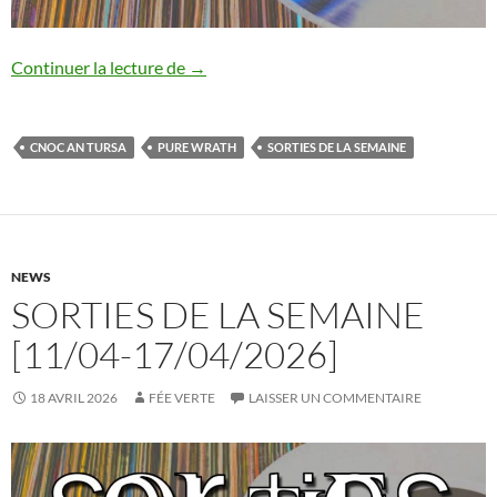
Sorties de la semaine [18/04-24/04/202
Continuer la lecture de
→
CNOC AN TURSA
PURE WRATH
SORTIES DE LA SEMAINE
NEWS
SORTIES DE LA SEMAINE
[11/04-17/04/2026]
18 AVRIL 2026
FÉE VERTE
LAISSER UN COMMENTAIRE