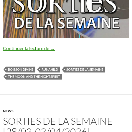
Sorties de la semaine [11/04-17/04/202
Continuer la lecture de
→
BOISSON DIVINE
RÚNAHILD
SORTIES DE LA SEMAINE
THE MOON AND THE NIGHTSPIRIT
NEWS
SORTIES DE LA SEMAINE
[28/03-03/04/2026]