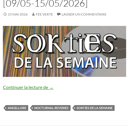
[09/05-15/05/2026]
15 MAI 2026
FÉE VERTE
LAISSER UN COMMENTAIRE
Sorties de la semaine [09/05-15/05/202
Continuer la lecture de
→
ANGELLORE
NOCTURNAL REVERIES
SORTIES DE LA SEMAINE