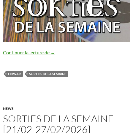
Sorties de la semaine [07/03-13/03/202
Continuer la lecture de
→
EIHWAR
SORTIES DE LA SEMAINE
NEWS
SORTIES DE LA SEMAINE
[21/02-27/02/2026]