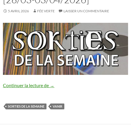
5 AVRIL 2026
FÉE VERTE
LAISSER UN COMMENTAIRE
Sorties de la semaine [28/03-03/04/202
Continuer la lecture de
→
SORTIES DE LA SEMAINE
VANIR