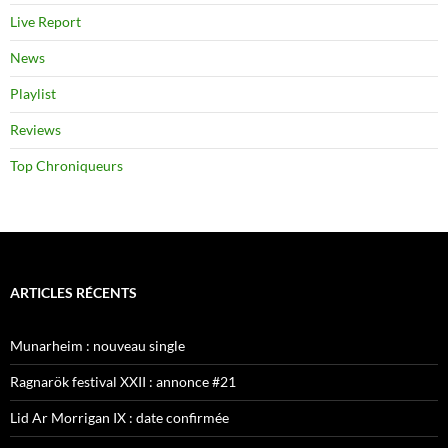
Live Report
News
Playlist
Reviews
Top Chroniqueurs
ARTICLES RÉCENTS
Munarheim : nouveau single
Ragnarök festival XXII : annonce #21
Lid Ar Morrigan IX : date confirmée