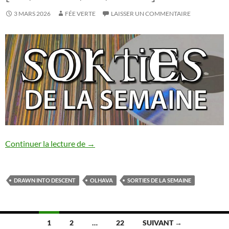
3 MARS 2026
FÉE VERTE
LAISSER UN COMMENTAIRE
Sorties de la semaine [21/02-27/02/202
Continuer la lecture de
→
DRAWN INTO DESCENT
OLHAVA
SORTIES DE LA SEMAINE
Navigation
1
2
…
22
SUIVANT →