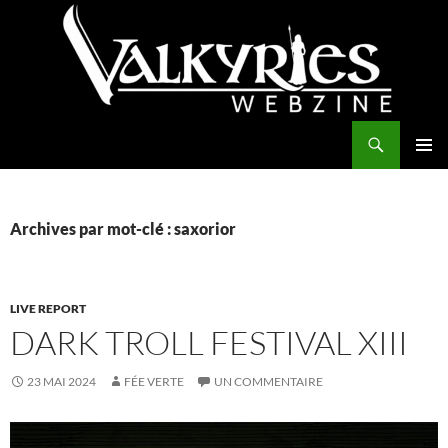
Aller
au
contenu
Recherche
Valkyries Webzine
MENU
PRINCI
Archives par mot-clé : saxorior
LIVE REPORT
DARK TROLL FESTIVAL XIII
23 MAI 2024
FÉE VERTE
UN COMMENTAIRE