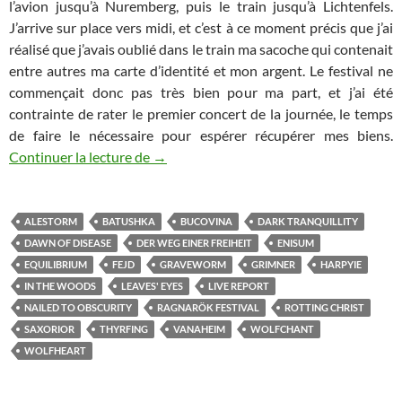
l’avion jusqu’à Nuremberg, puis le train jusqu’à Lichtenfels.
J’arrive sur place vers midi, et c’est à ce moment précis que j’ai
réalisé que j’avais oublié dans le train ma sacoche qui contenait
entre autres ma carte d’identité et mon argent. Le festival ne
commençait donc pas très bien pour ma part, et j’ai été
contrainte de rater le premier concert de la journée, le temps
de faire le nécessaire pour espérer récupérer mes biens.
Ragnarök Festival 2018
Continuer la lecture de
→
ALESTORM
BATUSHKA
BUCOVINA
DARK TRANQUILLITY
DAWN OF DISEASE
DER WEG EINER FREIHEIT
ENISUM
EQUILIBRIUM
FEJD
GRAVEWORM
GRIMNER
HARPYIE
IN THE WOODS
LEAVES' EYES
LIVE REPORT
NAILED TO OBSCURITY
RAGNARÖK FESTIVAL
ROTTING CHRIST
SAXORIOR
THYRFING
VANAHEIM
WOLFCHANT
WOLFHEART