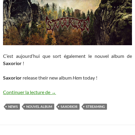
C’est aujourd’hui que sort également le nouvel album de
Saxorior
!
Saxorior
release their new album
Hem
today !
Saxorior sort son nouvel album
Continuer la lecture de
→
NEWS
NOUVEL ALBUM
SAXORIOR
STREAMING