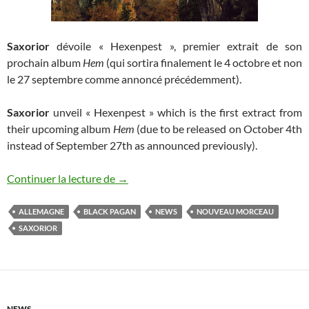
Saxorior
dévoile « Hexenpest », premier extrait de son
prochain album
Hem
(qui sortira finalement le 4 octobre et non
le 27 septembre comme annoncé précédemment).
Saxorior
unveil « Hexenpest » which is the first extract from
their upcoming album
Hem
(due to be released on October 4th
instead of September 27th as announced previously).
Nouveau morceau de Saxorior
Continuer la lecture de
→
ALLEMAGNE
BLACK PAGAN
NEWS
NOUVEAU MORCEAU
SAXORIOR
NEWS