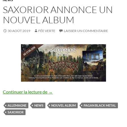
SAXORIOR ANNONCE UN
NOUVEL ALBUM
30 AOÛT 2019
FÉE VERTE
LAISSER UN COMMENTAIRE
Saxorior annonce un nouvel album
Continuer la lecture de
→
ALLEMAGNE
NEWS
NOUVEL ALBUM
PAGAN BLACK METAL
SAXORIOR