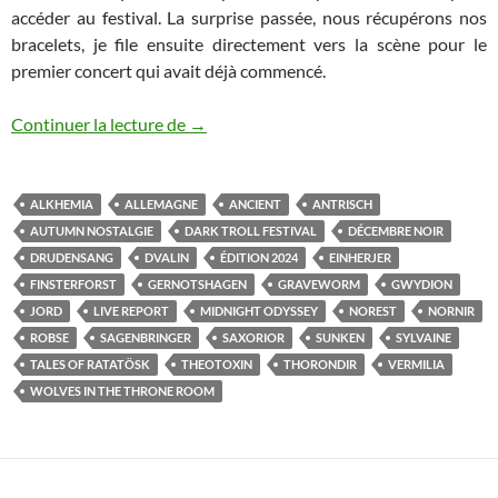
accéder au festival. La surprise passée, nous récupérons nos
bracelets, je file ensuite directement vers la scène pour le
premier concert qui avait déjà commencé.
Dark Troll Festival XIII
Continuer la lecture de
→
ALKHEMIA
ALLEMAGNE
ANCIENT
ANTRISCH
AUTUMN NOSTALGIE
DARK TROLL FESTIVAL
DÉCEMBRE NOIR
DRUDENSANG
DVALIN
ÉDITION 2024
EINHERJER
FINSTERFORST
GERNOTSHAGEN
GRAVEWORM
GWYDION
JORD
LIVE REPORT
MIDNIGHT ODYSSEY
NOREST
NORNIR
ROBSE
SAGENBRINGER
SAXORIOR
SUNKEN
SYLVAINE
TALES OF RATATÖSK
THEOTOXIN
THORONDIR
VERMILIA
WOLVES IN THE THRONE ROOM