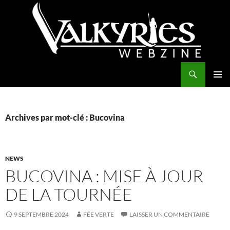
Aller
au
contenu
Recherche
Valkyries Webzine
MENU
PRINCI
Archives par mot-clé : Bucovina
NEWS
BUCOVINA : MISE À JOUR
DE LA TOURNÉE
9 SEPTEMBRE 2024
FÉE VERTE
LAISSER UN COMMENTAIRE