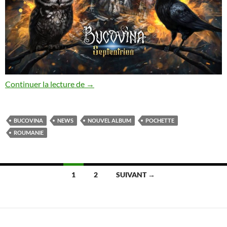
Pochette du prochain album de Bucovina 
Continuer la lecture de
→
BUCOVINA
NEWS
NOUVEL ALBUM
POCHETTE
ROUMANIE
Navigation
1
2
SUIVANT →
des
articles