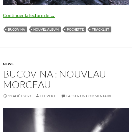
Bucovina : détails sur le nouvel album
Continuer la lecture de
→
BUCOVINA
NOUVEL ALBUM
POCHETTE
TRACKLIST
NEWS
BUCOVINA : NOUVEAU
MORCEAU
11 AOÛT 2021
FÉE VERTE
LAISSER UN COMMENTAIRE