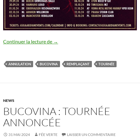
Bucovina : mise à jour de la tournée
Continuer la lecture de
→
ANNULATION
BUCOVINA
REMPLAÇANT
TOURNÉE
NEWS
BUCOVINA : TOURNÉE
ANNONCÉE
31 MAI 2024
FÉE VERTE
LAISSER UN COMMENTAIRE