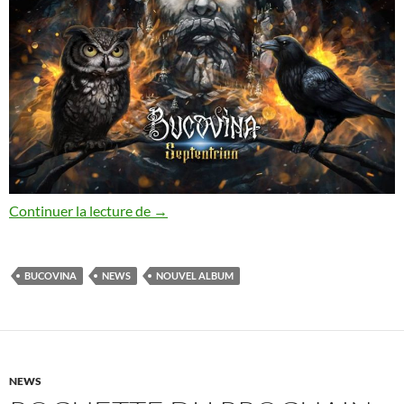
Sortie numérique du nouvel album de Bu
Continuer la lecture de
→
BUCOVINA
NEWS
NOUVEL ALBUM
NEWS