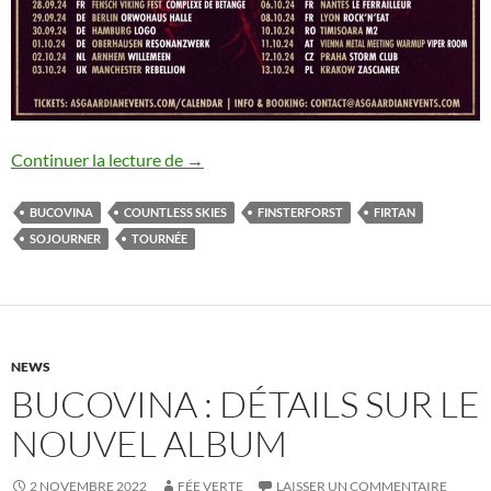
Bucovina : tournée annoncée
Continuer la lecture de
→
BUCOVINA
COUNTLESS SKIES
FINSTERFORST
FIRTAN
SOJOURNER
TOURNÉE
NEWS
BUCOVINA : DÉTAILS SUR LE
NOUVEL ALBUM
2 NOVEMBRE 2022
FÉE VERTE
LAISSER UN COMMENTAIRE