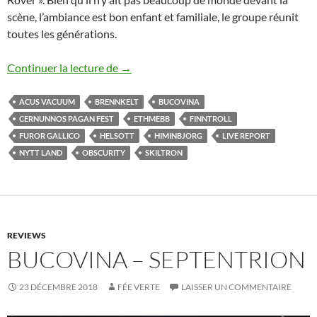
scène, l’ambiance est bon enfant et familiale, le groupe réunit
toutes les générations.
Cernunnos Pagan Fest XI – Jour 2
Continuer la lecture de
→
ACUS VACUUM
BRENNKELT
BUCOVINA
CERNUNNOS PAGAN FEST
ETHMEBB
FINNTROLL
FUROR GALLICO
HELSOTT
HIMINBJORG
LIVE REPORT
NYTT LAND
OBSCURITY
SKILTRON
REVIEWS
BUCOVINA – SEPTENTRION
23 DÉCEMBRE 2018
FÉE VERTE
LAISSER UN COMMENTAIRE