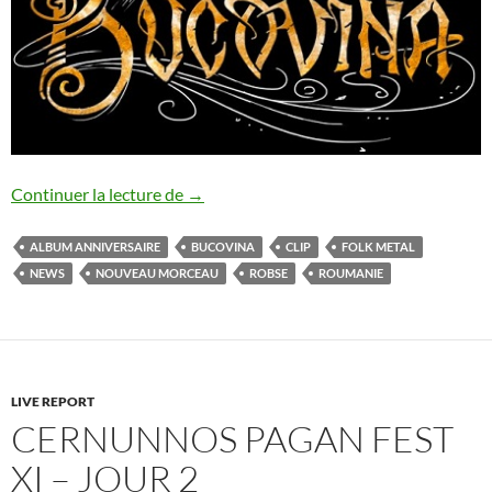
Bucovina : nouveau morceau
Continuer la lecture de
→
ALBUM ANNIVERSAIRE
BUCOVINA
CLIP
FOLK METAL
NEWS
NOUVEAU MORCEAU
ROBSE
ROUMANIE
LIVE REPORT
CERNUNNOS PAGAN FEST
XI – JOUR 2