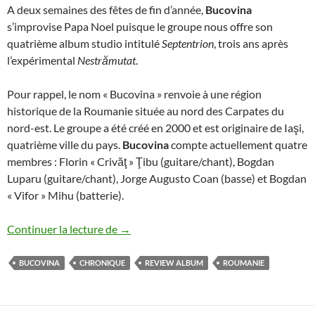
A deux semaines des fêtes de fin d’année,
Bucovina
s’improvise Papa Noel puisque le groupe nous offre son
quatrième album studio intitulé
Septentrion
, trois ans après
l’expérimental
Nestrămutat
.
Pour rappel, le nom « Bucovina » renvoie à une région
historique de la Roumanie située au nord des Carpates du
nord-est. Le groupe a été créé en 2000 et est originaire de Iaşi,
quatrième ville du pays.
Bucovina
compte actuellement quatre
membres : Florin « Crivăţ » Ţibu (guitare/chant), Bogdan
Luparu (guitare/chant), Jorge Augusto Coan (basse) et Bogdan
« Vifor » Mihu (batterie).
Bucovina – Septentrion
Continuer la lecture de
→
BUCOVINA
CHRONIQUE
REVIEW ALBUM
ROUMANIE