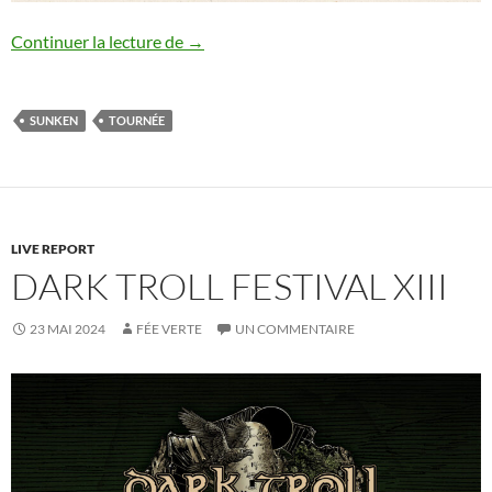
Sunken : tournée européenne
Continuer la lecture de
→
SUNKEN
TOURNÉE
LIVE REPORT
DARK TROLL FESTIVAL XIII
23 MAI 2024
FÉE VERTE
UN COMMENTAIRE