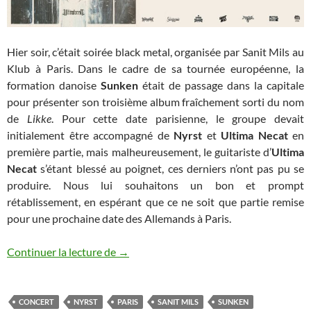
Hier soir, c’était soirée black metal, organisée par Sanit Mils au
Klub à Paris. Dans le cadre de sa tournée européenne, la
formation danoise
Sunken
était de passage dans la capitale
pour présenter son troisième album fraîchement sorti du nom
de
Likke
. Pour cette date parisienne, le groupe devait
initialement être accompagné de
Nyrst
et
Ultima Necat
en
première partie, mais malheureusement, le guitariste d’
Ultima
Necat
s’étant blessé au poignet, ces derniers n’ont pas pu se
produire. Nous lui souhaitons un bon et prompt
rétablissement, en espérant que ce ne soit que partie remise
pour une prochaine date des Allemands à Paris.
Sunken / Nyrst // Paris
Continuer la lecture de
→
CONCERT
NYRST
PARIS
SANIT MILS
SUNKEN