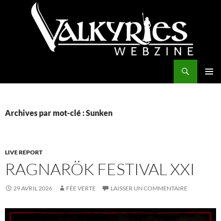
Aller
au
contenu
Recherche
Valkyries Webzine
MENU
PRINCI
Archives par mot-clé : Sunken
LIVE REPORT
RAGNARÖK FESTIVAL XXI
29 AVRIL 2026
FÉE VERTE
LAISSER UN COMMENTAIRE