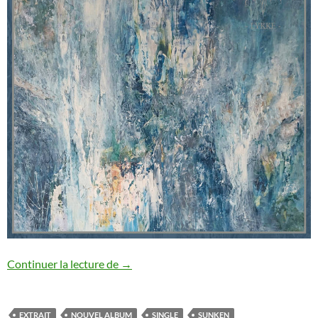
Sunken : nouveau single
Continuer la lecture de
→
EXTRAIT
NOUVEL ALBUM
SINGLE
SUNKEN