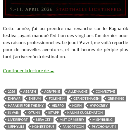
Cette année, j’ai pu prendre ma revanche sur le Ragnarök
festival, ayant manqué l’édition des vingt ans l’an dernier pour
des raisons professionnelles. Le jeudi 9 avril, me voilà repartie
pour de nouvelles aventures, et huit heures de périple plus
tard, j’arrive enfin à destination.
Ragnarök Festival XXI
Continuer la lecture de
→
2026
ABBATH
AGRYPNIE
ALLEMAGNE
CONVICTIVE
EIHWAR
ENISUM
FOLKHEIM
GERNOTSHAGEN
GRIMMING
HARAKIRI FOR THE SKY
HELFRO
HORN
HYPOCRISY
IN VAIN
IOTUNN
ISTAPP
KAUNIS KUOLEMATON
LIVE REPORT
MIRA CETI
MIST OF MISERY
MISÞYRMING
NEPHYLIM
NON EST DEUS
PANOPTICON
PSYCHONAUT 4