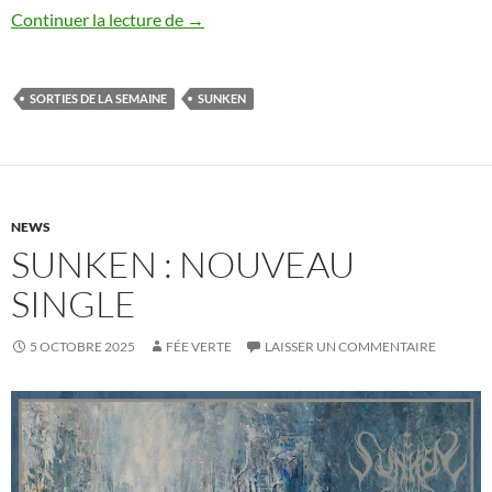
Sorties de la semaine [18/10-24/10/202
Continuer la lecture de
→
SORTIES DE LA SEMAINE
SUNKEN
NEWS
SUNKEN : NOUVEAU
SINGLE
5 OCTOBRE 2025
FÉE VERTE
LAISSER UN COMMENTAIRE