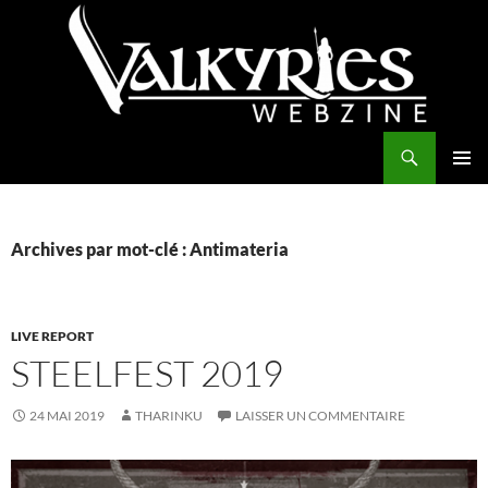
Aller
au
contenu
Recherche
Valkyries Webzine
MENU
PRINCI
Archives par mot-clé : Antimateria
LIVE REPORT
STEELFEST 2019
24 MAI 2019
THARINKU
LAISSER UN COMMENTAIRE