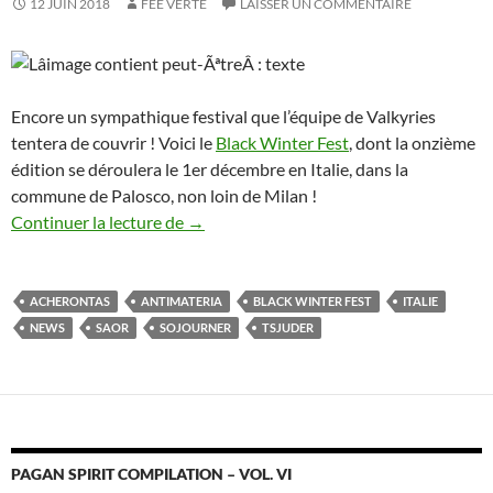
12 JUIN 2018
FÉE VERTE
LAISSER UN COMMENTAIRE
Encore un sympathique festival que l’équipe de Valkyries
tentera de couvrir ! Voici le
Black Winter Fest
, dont la onzième
édition se déroulera le 1er décembre en Italie, dans la
commune de Palosco, non loin de Milan !
Black Winter Fest
Continuer la lecture de
→
ACHERONTAS
ANTIMATERIA
BLACK WINTER FEST
ITALIE
NEWS
SAOR
SOJOURNER
TSJUDER
PAGAN SPIRIT COMPILATION – VOL. VI