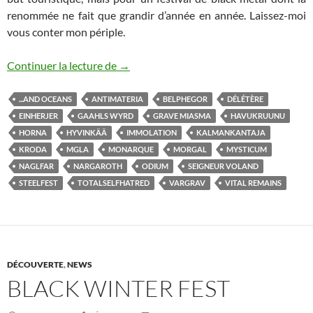
renommée ne fait que grandir d’année en année. Laissez-moi
vous conter mon périple.
Steelfest 2019
Continuer la lecture de
→
...AND OCEANS
ANTIMATERIA
BELPHEGOR
DÉLÉTÈRE
EINHERJER
GAAHLS WYRD
GRAVE MIASMA
HAVUKRUUNU
HORNA
HYVINKÄÄ
IMMOLATION
KALMANKANTAJA
KRODA
MGLA
MONARQUE
MORGAL
MYSTICUM
NAGLFAR
NARGAROTH
ODIUM
SEIGNEUR VOLAND
STEELFEST
TOTALSELFHATRED
VARGRAV
VITAL REMAINS
DÉCOUVERTE
,
NEWS
BLACK WINTER FEST