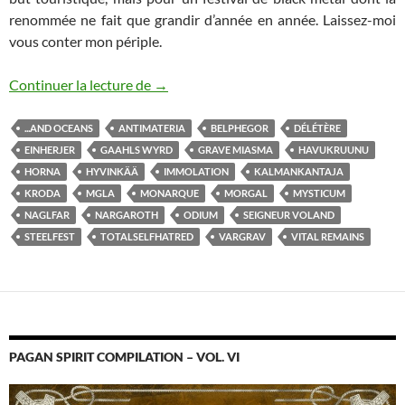
renommée ne fait que grandir d’année en année. Laissez-moi
vous conter mon périple.
Steelfest 2019
Continuer la lecture de
→
...AND OCEANS
ANTIMATERIA
BELPHEGOR
DÉLÉTÈRE
EINHERJER
GAAHLS WYRD
GRAVE MIASMA
HAVUKRUUNU
HORNA
HYVINKÄÄ
IMMOLATION
KALMANKANTAJA
KRODA
MGLA
MONARQUE
MORGAL
MYSTICUM
NAGLFAR
NARGAROTH
ODIUM
SEIGNEUR VOLAND
STEELFEST
TOTALSELFHATRED
VARGRAV
VITAL REMAINS
PAGAN SPIRIT COMPILATION – VOL. VI