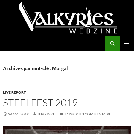
Aller
au
contenu
Recherche
Valkyries Webzine
MENU
PRINCI
Archives par mot-clé : Morgal
LIVE REPORT
STEELFEST 2019
24 MAI 2019
THARINKU
LAISSER UN COMMENTAIRE