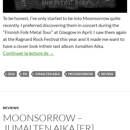
To be honest, I’ve only started to be into Moonsorrow quite
recently. I preferred discovering them in concert during the
“Finnish Folk Metal Tour” at Glasgow in April. I saw them again
at the Ragnard Rock Festival this year and it made me want to
have a closer look intheir last album Jumalten Aika.
Moonsorrow – Jumalten Aika [EN]
Continuer la lecture de
→
2016
EN
JUMALTEN AIKA
MOONSORROW
REVIEW
REVIEWS
MOONSORROW –
JUMALTEN AIKA [FR]