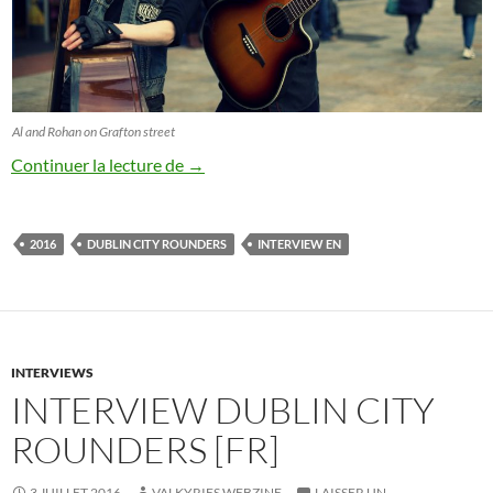
Al and Rohan on Grafton street
Interview Dublin City Rounders [EN]
Continuer la lecture de
→
2016
DUBLIN CITY ROUNDERS
INTERVIEW EN
INTERVIEWS
INTERVIEW DUBLIN CITY
ROUNDERS [FR]
3 JUILLET 2016
VALKYRIES WEBZINE
LAISSER UN