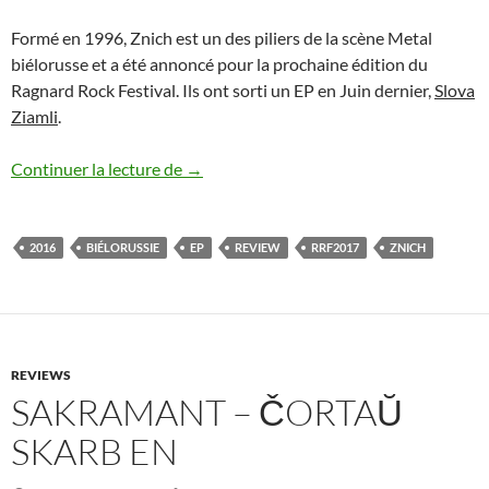
Formé en 1996, Znich est un des piliers de la scène Metal
biélorusse et a été annoncé pour la prochaine édition du
Ragnard Rock Festival. Ils ont sorti un EP en Juin dernier,
Slova
Ziamli
.
ZNICH – SLOVA ZIAMLI [FR]
Continuer la lecture de
→
2016
BIÉLORUSSIE
EP
REVIEW
RRF2017
ZNICH
REVIEWS
SAKRAMANT – ČORTAŬ
SKARB EN