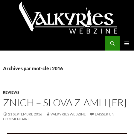
Aller
au
contenu
Recherche
Valkyries Webzine
MENU
PRINCI
Archives par mot-clé : 2016
REVIEWS
ZNICH – SLOVA ZIAMLI [FR]
21 SEPTEMBRE 2016
VALKYRIES WEBZINE
LAISSER UN
COMMENTAIRE