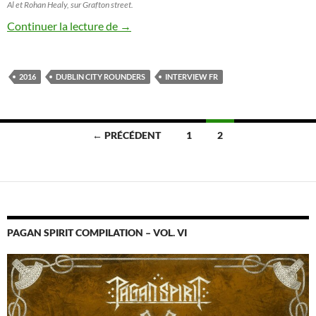
Al et Rohan Healy, sur Grafton street.
Interview Dublin City Rounders [FR]
Continuer la lecture de
→
2016
DUBLIN CITY ROUNDERS
INTERVIEW FR
Navigation
← PRÉCÉDENT
1
2
des
articles
PAGAN SPIRIT COMPILATION – VOL. VI