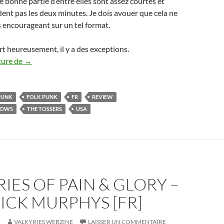
e bonne partie d’entre elles sont assez courtes et
dent pas les deux minutes. Je dois avouer que cela ne
s encourageant sur un tel format.
t heureusement, il y a des exceptions.
The Tossers – Smash the Windows [FR]
ture de
→
 PUNK
FOLK PUNK
FR
REVIEW
DOWS
THE TOSSERS
USA
RIES OF PAIN & GLORY –
ICK MURPHYS [FR]
VALKYRIES WEBZINE
LAISSER UN COMMENTAIRE