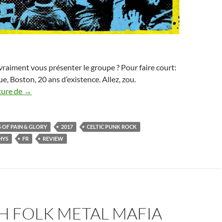
t vraiment vous présenter le groupe ? Pour faire court:
e, Boston, 20 ans d’existence. Allez, zou.
11 Stories of Pain & Glory – Dropkick Murphys [FR]
ture de
→
 OF PAIN & GLORY
2017
CELTIC PUNK ROCK
HYS
FR
REVIEW
H FOLK METAL MAFIA