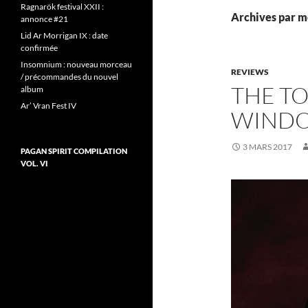
Ragnarök festival XXII :
Archives par mo
annonce #21
Lid Ar Morrigan IX : date
confirmée
Insomnium : nouveau morceau
REVIEWS
/ précommandes du nouvel
THE TO
album
Ar’ Vran Fest IV
WINDO
3 MARS 2017
PAGAN SPIRIT COMPILATION
VOL. VI