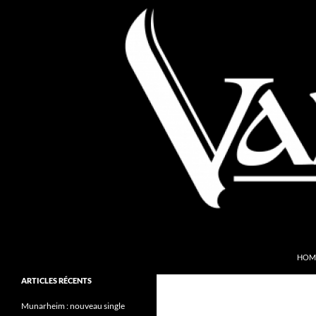
Aller
au
contenu
Recherche
Valkyries Webzine
HOM
Folk Pagan Webzine
ARTICLES RÉCENTS
Munarheim : nouveau single