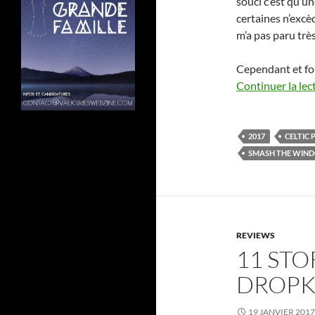
souci c’est qu’un
certaines n’excè
m’a pas paru trè
Cependant et for
Continuer la lec
2017
CELTIC
SMASH THE WIN
REVIEWS
11 STO
DROPK
19 JANVIER 2017