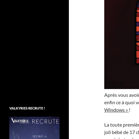
Après vous avoi
enfin ce à quoi 
VALKYRIES RECRUTE !
Windows »
!
La toute première
joli bébé de 17 c