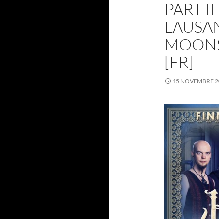
PART I
LAUSAN
MOONS
[FR]
15 NOVEMBRE 2