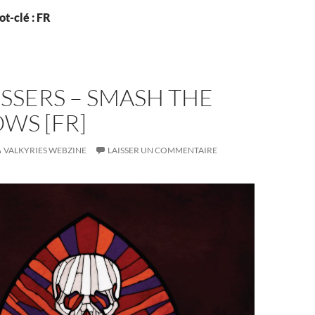
t-clé : FR
SSERS – SMASH THE
WS [FR]
VALKYRIES WEBZINE
LAISSER UN COMMENTAIRE