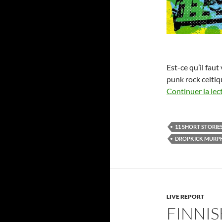
Est-ce qu’il fau
punk rock celtiqu
Continuer la lec
11 SHORT STORIES
DROPKICK MURP
LIVE REPORT
FINNIS