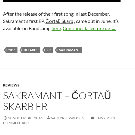
After the release of their first song in last December,
Sakramant’s first EP,
Čortaŭ Skarb
, came out in June. It’s
Sakramant 
available on Bandcamp
here
.
Continuer la lecture de
→
2016
BELARUS
EP
SAKRAMANT
REVIEWS
SAKRAMANT – ČORTAŬ
SKARB FR
20 SEPTEMBRE 2016
VALKYRIES WEBZINE
LAISSER UN
COMMENTAIRE