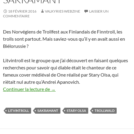
18 FÉVRIER 2016
VALKYRIES WEBZINE
LAISSER UN
COMMENTAIRE
Des Norvégiens de Trollfest aux Finlandais de Finntroll, les
trolls sont partout. Mais saviez-vous qu’il y en avait aussi en
Biélorussie ?
Litvintroll est le groupe que j’ai découvert en faisant quelques
recherches pour savoir qui diable était le chanteur de ce
fameux cover médiéval de One réalisé par Stary Olsa, qui
n’était nul autre qu’Andrei Apanovich.
Trolls de Biélorussie : de Litvintroll à Tr
Continuer la lecture de
→
LITVINTROLL
SAKRAMANT
STARY OLSA
TROLLWALD