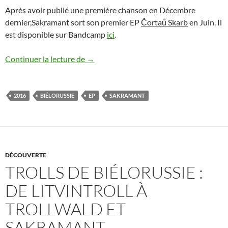
Après avoir publié une première chanson en Décembre
dernier,Sakramant sort son premier EP
Čortaŭ Skarb
en Juin. Il
est disponible sur Bandcamp
ici
.
Sakramant – Čortaŭ Skarb FR
Continuer la lecture de
→
2016
BIÉLORUSSIE
EP
SAKRAMANT
DÉCOUVERTE
TROLLS DE BIÉLORUSSIE :
DE LITVINTROLL À
TROLLWALD ET
SAKRAMANT