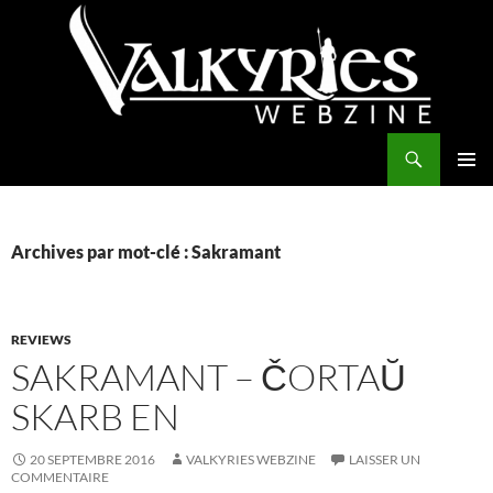
Aller
au
contenu
Recherche
Valkyries Webzine
MENU
PRINCI
Archives par mot-clé : Sakramant
REVIEWS
SAKRAMANT – ČORTAŬ
SKARB EN
20 SEPTEMBRE 2016
VALKYRIES WEBZINE
LAISSER UN
COMMENTAIRE