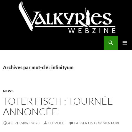
Aller
au
contenu
Recherche
Valkyries Webzine
MENU
PRINCI
Archives par mot-clé : infinityum
NEWS
TOTER FISCH : TOURNÉE
ANNONCÉE
4 SEPTEMBRE 2023
FÉE VERTE
LAISSER UN COMMENTAIRE