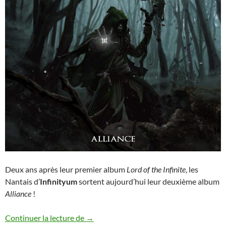
Deux ans après leur premier album
Lord of the Infinite
, les
Nantais d’
Infinityum
sortent aujourd’hui leur deuxième album
Alliance
!
Le nouvel album d’Infinityum sort aujour
Continuer la lecture de
→