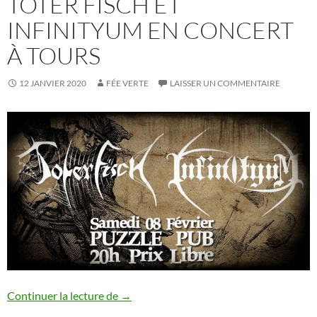
TOTER FISCH ET
INFINITYUM EN CONCERT
À TOURS
12 JANVIER 2020
FÉE VERTE
LAISSER UN COMMENTAIRE
Toter Fisch et Infinityum en concert à To
Continuer la lecture de
→