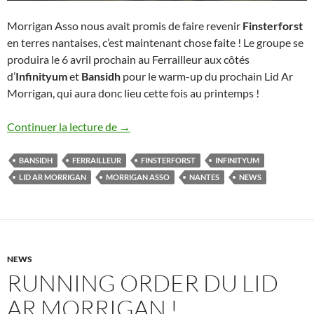
Morrigan Asso nous avait promis de faire revenir
Finsterforst
en terres nantaises, c’est maintenant chose faite ! Le groupe se
produira le 6 avril prochain au Ferrailleur aux côtés
d’
Infinityum
et
Bansidh
pour le warm-up du prochain Lid Ar
Morrigan, qui aura donc lieu cette fois au printemps !
Warm Up Lid Ar Morrigan 2019
Continuer la lecture de
→
BANSIDH
FERRAILLEUR
FINSTERFORST
INFINITYUM
LID AR MORRIGAN
MORRIGAN ASSO
NANTES
NEWS
NEWS
RUNNING ORDER DU LID
AR MORRIGAN !