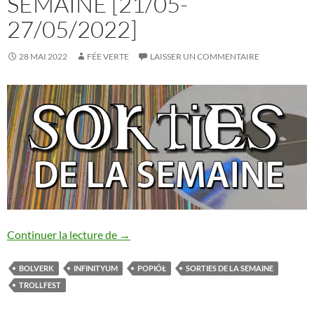
SEMAINE [21/05-
27/05/2022]
28 MAI 2022
FÉE VERTE
LAISSER UN COMMENTAIRE
Les sorties de la semaine [21/05-27/05/
Continuer la lecture de
→
BOLVERK
INFINITYUM
POPIÓŁ
SORTIES DE LA SEMAINE
TROLLFEST