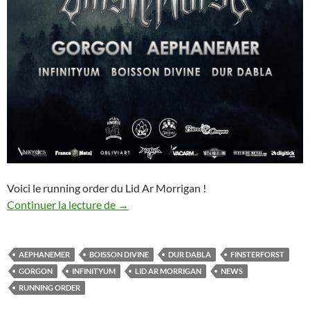
Voici le running order du Lid Ar Morrigan !
Running order du Lid Ar Morrigan !
Continuer la lecture de
→
AEPHANEMER
BOISSON DIVINE
DUR DABLA
FINSTERFORST
GORGON
INFINITYUM
LID AR MORRIGAN
NEWS
RUNNING ORDER