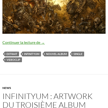
Infinityum : nouveau single
Continuer la lecture de
→
EXTRAIT
INFINITYUM
NOUVEL ALBUM
SINGLE
VIDEOCLIP
NEWS
INFINITYUM : ARTWORK
DU TROISIÈME ALBUM