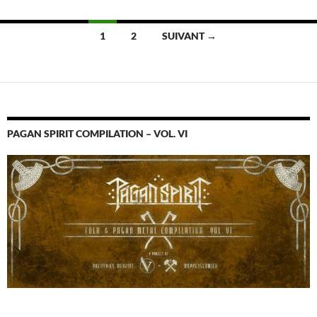
Navigation
1
2
SUIVANT →
des
articles
PAGAN SPIRIT COMPILATION – VOL. VI