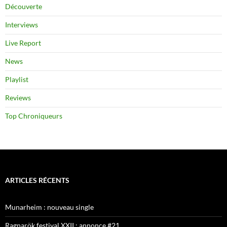
Découverte
Interviews
Live Report
News
Playlist
Reviews
Top Chroniqueurs
ARTICLES RÉCENTS
Munarheim : nouveau single
Ragnarök festival XXII : annonce #21