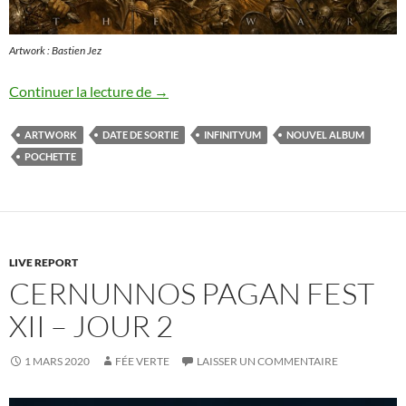
Artwork : Bastien Jez
Infinityum : artwork du troisième album 
Continuer la lecture de
→
ARTWORK
DATE DE SORTIE
INFINITYUM
NOUVEL ALBUM
POCHETTE
LIVE REPORT
CERNUNNOS PAGAN FEST
XII – JOUR 2
1 MARS 2020
FÉE VERTE
LAISSER UN COMMENTAIRE