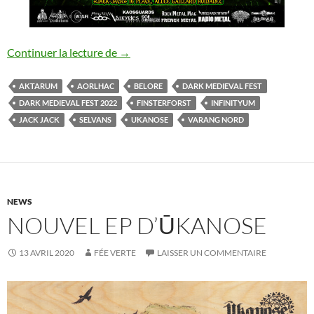
Dark Medieval Fest 2022
Continuer la lecture de
→
AKTARUM
AORLHAC
BELORE
DARK MEDIEVAL FEST
DARK MEDIEVAL FEST 2022
FINSTERFORST
INFINITYUM
JACK JACK
SELVANS
UKANOSE
VARANG NORD
NEWS
NOUVEL EP D’ŪKANOSE
13 AVRIL 2020
FÉE VERTE
LAISSER UN COMMENTAIRE