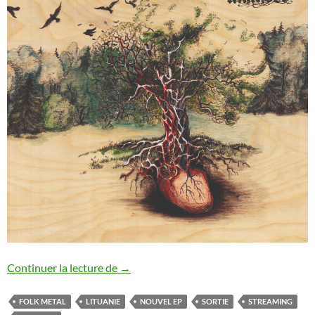
Nouvel EP d’Ūkanose
Continuer la lecture de
→
FOLK METAL
LITUANIE
NOUVEL EP
SORTIE
STREAMING