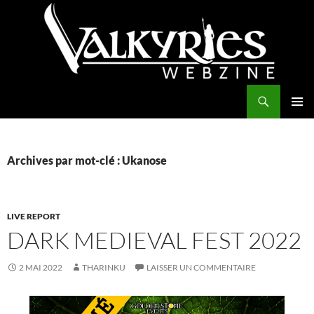
Aller
au
contenu
Recherche
Valkyries Webzine
MENU
PRINCI
Archives par mot-clé : Ukanose
LIVE REPORT
DARK MEDIEVAL FEST 2022
2 MAI 2022
THARINKU
LAISSER UN COMMENTAIRE