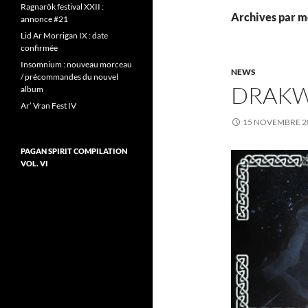
Ragnarök festival XXII :
Archives par mo
annonce #21
Lid Ar Morrigan IX : date
confirmée
Insomnium : nouveau morceau
NEWS
/ précommandes du nouvel
DRAKWA
album
Ar’ Vran Fest IV
15 NOVEMBRE 2
PAGAN SPIRIT COMPILATION
VOL. VI