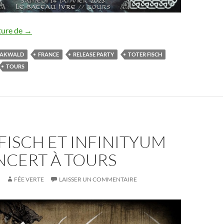
Drakwald : release party
ture de
→
AKWALD
FRANCE
RELEASE PARTY
TOTER FISCH
TOURS
FISCH ET INFINITYUM
NCERT À TOURS
FÉE VERTE
LAISSER UN COMMENTAIRE