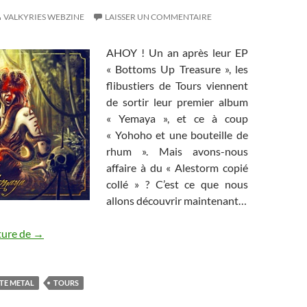
VALKYRIES WEBZINE
LAISSER UN COMMENTAIRE
AHOY ! Un an après leur EP
« Bottoms Up Treasure », les
flibustiers de Tours viennent
de sortir leur premier album
« Yemaya », et ce à coup
« Yohoho et une bouteille de
rhum ». Mais avons-nous
affaire à du « Alestorm copié
collé » ? C’est ce que nous
allons découvrir maintenant…
Toter Fisch – Yemaya
ture de
→
TE METAL
TOURS