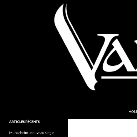
Aller
au
contenu
Recherche
Valkyries Webzine
HOM
Folk Pagan Webzine
ARTICLES RÉCENTS
Munarheim : nouveau single