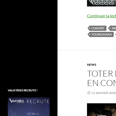
Continuer la lec
CONCERT
DR
TOUNGOUSKA
NEWS
TOTER 
EN CO
VALKYRIES RECRUTE !
12 JANVIER 2020