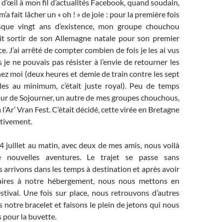
p d’œil à mon fil d’actualités Facebook, quand soudain,
’a fait lâcher un « oh ! » de joie : pour la première fois
sque vingt ans d’existence, mon groupe chouchou
t sortir de son Allemagne natale pour son premier
e. J’ai arrêté de compter combien de fois je les ai vus
 je ne pouvais pas résister à l’envie de retourner les
chez moi (deux heures et demie de train contre les sept
les au minimum, c’était juste royal). Peu de temps
tour de Sojourner, un autre de mes groupes chouchous,
 l’Ar’ Vran Fest. C’était décidé, cette virée en Bretagne
itivement.
4 juillet au matin, avec deux de mes amis, nous voilà
e nouvelles aventures. Le trajet se passe sans
arrivons dans les temps à destination et après avoir
aires à notre hébergement, nous nous mettons en
stival. Une fois sur place, nous retrouvons d’autres
 notre bracelet et faisons le plein de jetons qui nous
s pour la buvette.