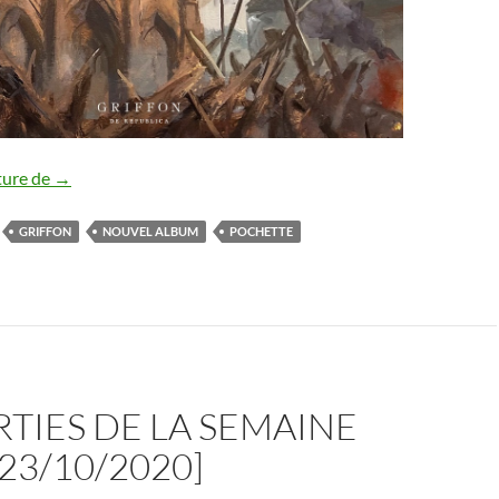
Griffon : nouvel album annoncé
ture de
→
GRIFFON
NOUVEL ALBUM
POCHETTE
RTIES DE LA SEMAINE
-23/10/2020]