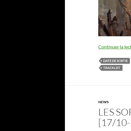
Continuer la lec
DATE DE SORTIE
TRACKLIST
NEWS
LES SO
[17/10