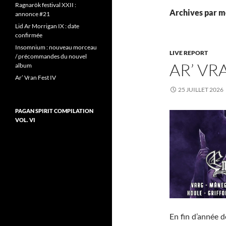
Ragnarök festival XXII :
Archives par mo
annonce #21
Lid Ar Morrigan IX : date
confirmée
Insomnium : nouveau morceau
LIVE REPORT
/ précommandes du nouvel
AR’ VR
album
Ar’ Vran Fest IV
25 JUILLET 2026
PAGAN SPIRIT COMPILATION
VOL. VI
En fin d’année d