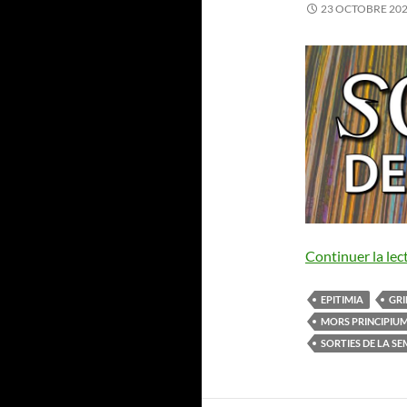
23 OCTOBRE 20
Continuer la lec
EPITIMIA
GR
MORS PRINCIPIUM
SORTIES DE LA S