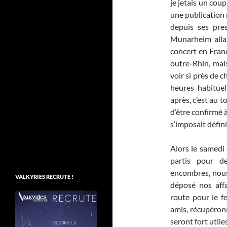
je jetais un cou
une publication m
depuis ses pre
Munarheim allai
concert en Franc
outre-Rhin, mais
voir si près de 
heures habituel
après, c’est au 
d’être confirmé à
s’imposait défin
Alors le samedi 
partis pour d
encombres, nous 
VALKYRIES RECRUTE !
déposé nos aff
route pour le fe
amis, récupérons
seront fort utile