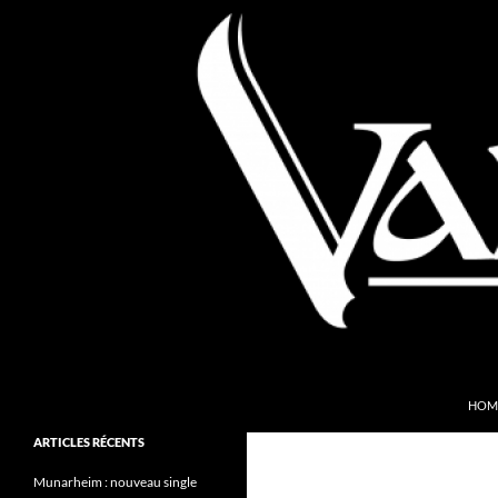
Aller
au
contenu
Recherche
Valkyries Webzine
HOM
Folk Pagan Webzine
ARTICLES RÉCENTS
Munarheim : nouveau single