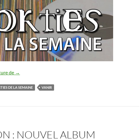
Les sorties de la semaine [10/02-16/02/2024]
ture de
→
TIES DE LA SEMAINE
VANIR
ON : NOUVEL ALBUM