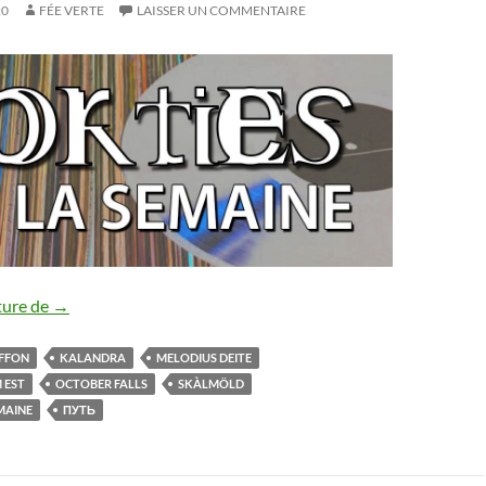
20
FÉE VERTE
LAISSER UN COMMENTAIRE
Les sorties de la semaine [17/10-23/10/2020]
ture de
→
IFFON
KALANDRA
MELODIUS DEITE
 EST
OCTOBER FALLS
SKÀLMÖLD
EMAINE
ПУТЬ