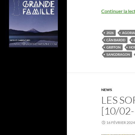
Continuer la lec
2026
AGORIA
CÂN BARDD
GRIFFON
HO
SANGDRAGON
NEWS
LES SO
[10/02
16 FÉVRIER 2024