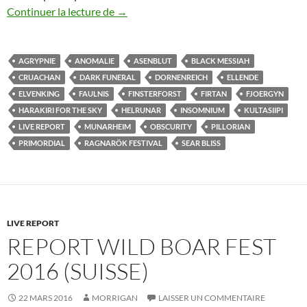
Ragnarök Festival 2017
Continuer la lecture de
→
AGRYPNIE
ANOMALIE
ASENBLUT
BLACK MESSIAH
CRUACHAN
DARK FUNERAL
DORNENREICH
ELLENDE
ELVENKING
FAULNIS
FINSTERFORST
FIRTAN
FJOERGYN
HARAKIRI FOR THE SKY
HELRUNAR
INSOMNIUM
KULTASIIPI
LIVE REPORT
MUNARHEIM
OBSCURITY
PILLORIAN
PRIMORDIAL
RAGNARÖK FESTIVAL
SEAR BLISS
LIVE REPORT
REPORT WILD BOAR FEST
2016 (SUISSE)
22 MARS 2016
MORRIGAN
LAISSER UN COMMENTAIRE