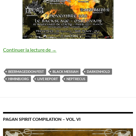
Beermageddon Fest V
Continuer la lecture de
→
BEERMAGEDDON FEST
BLACK MESSIAH
DARKENHOLD
HIMINBJORG
LIVE REPORT
NEPTRECUS
PAGAN SPIRIT COMPILATION – VOL. VI