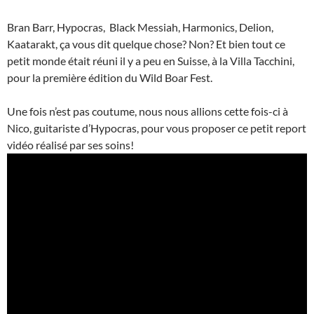
Bran Barr, Hypocras, Black Messiah, Harmonics, Delion,
Kaatarakt, ça vous dit quelque chose? Non? Et bien tout ce
petit monde était réuni il y a peu en Suisse, à la Villa Tacchini,
pour la première édition du Wild Boar Fest.
Une fois n’est pas coutume, nous nous allions cette fois-ci à
Nico, guitariste d’Hypocras, pour vous proposer ce petit report
vidéo réalisé par ses soins!