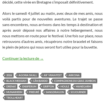
décidé, cette virée en Bretagne s’imposait définitivement.
Alors le samedi 4 juillet au matin, avec deux de mes amis, nous
voilà partis pour de nouvelles aventures. Le trajet se passe
sans encombres, nous arrivons dans les temps à destination et
après avoir déposé nos affaires à notre hébergement, nous
nous mettons en route pour le festival. Une fois sur place, nous
retrouvons d’autres amis, récupérons notre bracelet et faisons
le plein de jetons qui nous seront fort utiles pour la buvette.
Ar’ Vran Fest IV
Continuer la lecture de
→
2026
AGORIA SKALL
AR' VRAN FEST
ARKONA
BLACK MESSIAH
CÂN BARDD
COMPAGNONS DU GRAS JAMBON
DRENAÏ
ENSIFERUM
GRIFFON
HOULE
MANEGARM
MUNARHEIM
PRIEURÉ
SANGDRAGON
SOJOURNER
TROLLHEART