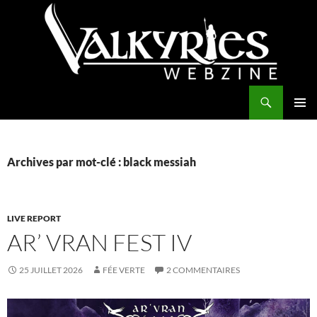
Aller
au
contenu
Recherche
Valkyries Webzine
MENU
PRINCI
Archives par mot-clé : black messiah
LIVE REPORT
AR’ VRAN FEST IV
25 JUILLET 2026
FÉE VERTE
2 COMMENTAIRES