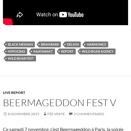
BLACK MESSIAH
BRAN BARR
DELION
HARMONICS
HYPOCRAS
KAATARAKT
REPORT
WILD BOAR AGENCY
WILD BOAR FEST
LIVE REPORT
BEERMAGEDDON FEST V
8 NOVEMBRE 2015
FÉE VERTE
2 COMMENTAIRES
Ce samedi 7 novembre, c’est Beermageddon à Paris, la soirée