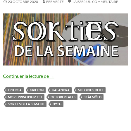
23 OCTOBRE 2020
FÉE VERTE
LAISSER UN COMMENTAIRE
Les sorties de la semaine [17/10-23/10/
Continuer la lecture de
→
EPITIMIA
GRIFFON
KALANDRA
MELODIUS DEITE
MORS PRINCIPIUM EST
OCTOBER FALLS
SKÀLMÖLD
SORTIES DE LA SEMAINE
ПУТЬ