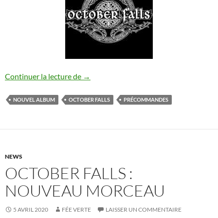
October Falls : Pré-commandes de A Fall
Continuer la lecture de
→
NOUVEL ALBUM
OCTOBER FALLS
PRÉCOMMANDES
NEWS
OCTOBER FALLS :
NOUVEAU MORCEAU
5 AVRIL 2020
FÉE VERTE
LAISSER UN COMMENTAIRE