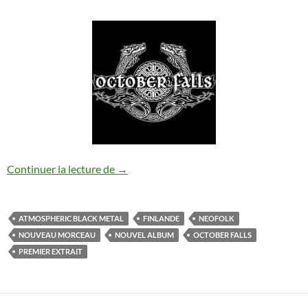
October Falls : nouveau morceau
Continuer la lecture de
→
ATMOSPHERIC BLACK METAL
FINLANDE
NEOFOLK
NOUVEAU MORCEAU
NOUVEL ALBUM
OCTOBER FALLS
PREMIER EXTRAIT