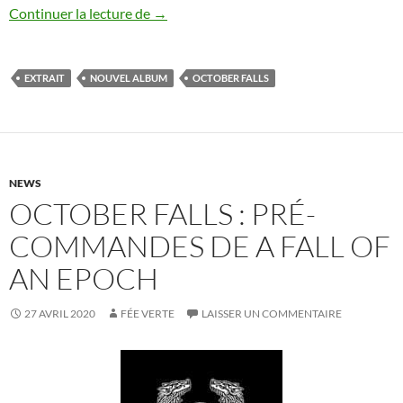
October Falls : deuxième extrait de A Fal
Continuer la lecture de
→
EXTRAIT
NOUVEL ALBUM
OCTOBER FALLS
NEWS
OCTOBER FALLS : PRÉ-
COMMANDES DE A FALL OF
AN EPOCH
27 AVRIL 2020
FÉE VERTE
LAISSER UN COMMENTAIRE