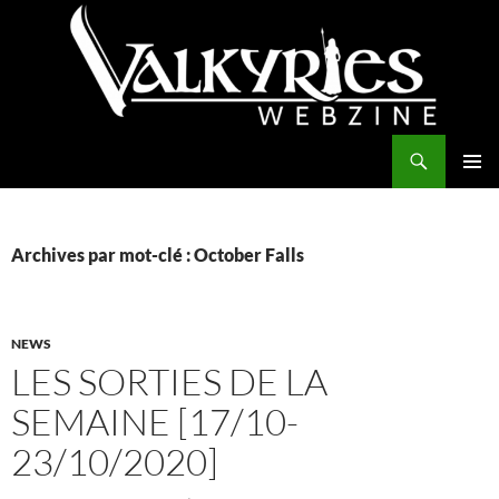
Aller
au
contenu
Recherche
Valkyries Webzine
MENU
PRINCI
Archives par mot-clé : October Falls
NEWS
LES SORTIES DE LA
SEMAINE [17/10-
23/10/2020]