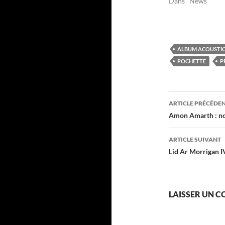
Dans "News"
ALBUM ACOUSTI
POCHETTE
P
Navigati
ARTICLE PRÉCÉDE
des
Amon Amarth : no
articles
ARTICLE SUIVANT
Lid Ar Morrigan I
LAISSER UN 