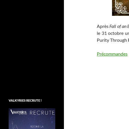
Après
Fall of an
le 31 octobre u
Purity Through F
Précommandes
VALKYRIES RECRUTE !