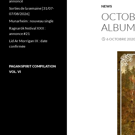
annoncé
NEWS
Sorties de la semaine [31/07-
OCTOBE
07/08/2026]
Munarheim : nouveau single
ALBUM
Ragnarök festival XXII :
annonce #21
6 OCTOBRE 202
Lid Ar Morrigan IX : date
confirmée
PAGAN SPIRIT COMPILATION
VOL. VI