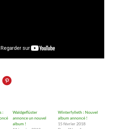
 :
Waldgeflüster
Winterfylleth : Nouvel
oncé
annonce un nouvel
album annoncé !
album !
15 février 2018