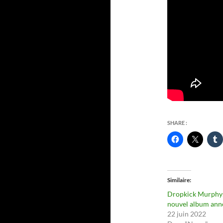
SHARE :
Similaire
Dropkick Murphys
nouvel album ann
22 juin 2022