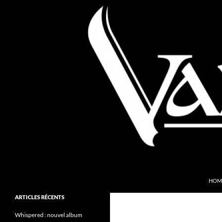
Aller
au
contenu
Recherche
Valkyries Webzine
HOM
Folk Pagan Webzine
ARTICLES RÉCENTS
Whispered : nouvel album