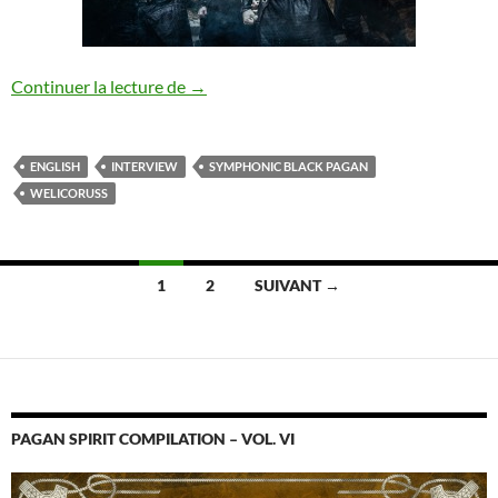
Interview Welicoruss [ENG]
Continuer la lecture de
→
ENGLISH
INTERVIEW
SYMPHONIC BLACK PAGAN
WELICORUSS
Navigation
1
2
SUIVANT →
des
articles
PAGAN SPIRIT COMPILATION – VOL. VI