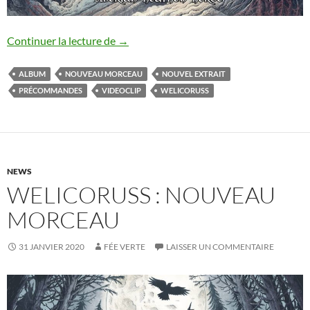
Welicoruss : nouveau morceau
Continuer la lecture de
→
ALBUM
NOUVEAU MORCEAU
NOUVEL EXTRAIT
PRÉCOMMANDES
VIDEOCLIP
WELICORUSS
NEWS
WELICORUSS : NOUVEAU
MORCEAU
31 JANVIER 2020
FÉE VERTE
LAISSER UN COMMENTAIRE