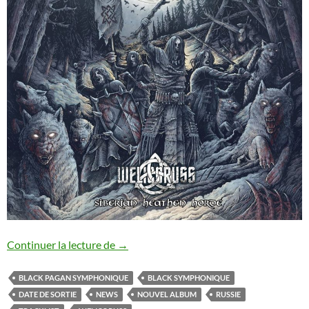
Welicoruss : date de sortie et tracklist 
Continuer la lecture de
→
BLACK PAGAN SYMPHONIQUE
BLACK SYMPHONIQUE
DATE DE SORTIE
NEWS
NOUVEL ALBUM
RUSSIE