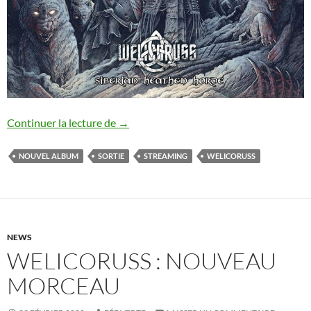
Welicoruss : sortie de Siberian Heathen
Continuer la lecture de
→
NOUVEL ALBUM
SORTIE
STREAMING
WELICORUSS
NEWS
WELICORUSS : NOUVEAU
MORCEAU