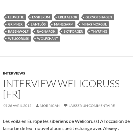
ELUVEITIE
ENSIFERUM
EREB ALTOR
GERNOTSHAGEN
GRIMNER
LANTLÔS
MANEGARM
MINAS MORGUL
RABENWOLF
RAGNAROK
SKYFORGER
THYRFING
WELICORUSS
WOLFCHANT
INTERVIEWS
INTERVIEW WELICORUSS
[FR]
26 AVRIL 2015
MORRIGAN
LAISSER UN COMMENTAIRE
Les voilà en Europe les sibériens de Welicoruss! A l’occasion de
la sortie de leur nouvel album, petit échange avec Alexey :