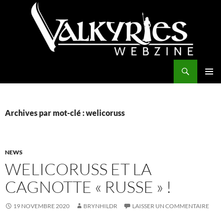
Aller
au
contenu
Recherche
Valkyries Webzine
MENU
PRINCI
Archives par mot-clé : welicoruss
NEWS
WELICORUSS ET LA
CAGNOTTE « RUSSE » !
19 NOVEMBRE 2020
BRYNHILDR
LAISSER UN COMMENTAIRE