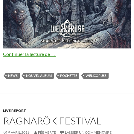
Nouvel album en vue pour Welicoruss !
Continuer la lecture de
→
NEWS
NOUVEL ALBUM
POCHETTE
WELICORUSS
LIVE REPORT
RAGNARÖK FESTIVAL
9 AVRIL 2016
FÉE VERTE
LAISSER UN COMMENTAIRE