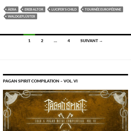
ÄERA
EREB ALTOR
LUCIFER'S CHILD
TOURNÉE EUROPÉENNE
WALDGEFLÜSTER
Navigation
1
2
…
4
SUIVANT →
des
articles
PAGAN SPIRIT COMPILATION – VOL. VI