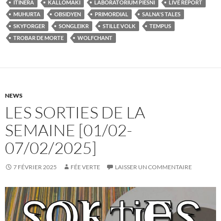
ITINERA
KALLOMAKI
LABORATORIUM PIESNI
LIVE REPORT
MUHURTA
OBSIDYEN
PRIMORDIAL
SALNA'S TALES
SKYFORGER
SONGLEIKR
STILLE VOLK
TEMPUS
TROBAR DE MORTE
WOLFCHANT
NEWS
LES SORTIES DE LA
SEMAINE [01/02-
07/02/2025]
7 FÉVRIER 2025
FÉE VERTE
LAISSER UN COMMENTAIRE