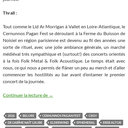
Thrall :
Tout comme le Lid Ar Morrigan à Vallet en Loire-Atlantique, le
Cernunnos Pagan Fest se déroulant à la Ferme du Buisson de
Noisiel en région parisienne est devenu au fil des années une
sorte de rituel, avec une jolie ambiance générale, un marché
médiéval très sympathique et (surtout!) des concerts orientés
à la fois Folk Metal & Folk Acoustique. Le temps était avec
nous, ce qui nous a permis de flâner un peu au merch et d’aller
commencer les hostilités au bar avant d’entamer le premier
concert de la journée.
Cernunnos Pagan Fest XVI
Continuer la lecture de
→
2026
BELORE
CERNUNNOS PAGAN FEST
CISSY
DE L'ABÎME NAÎT L'AUBE
ELDERWIND
EPHEMERAL
EREB ALTOR