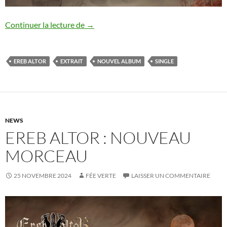
Ereb Altor : nouveau single
Continuer la lecture de
→
EREB ALTOR
EXTRAIT
NOUVEL ALBUM
SINGLE
NEWS
EREB ALTOR : NOUVEAU
MORCEAU
25 NOVEMBRE 2024
FÉE VERTE
LAISSER UN COMMENTAIRE