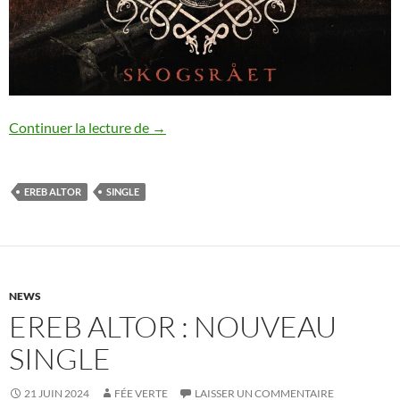
Ereb Altor : nouveau single
Continuer la lecture de
→
EREB ALTOR
SINGLE
NEWS
EREB ALTOR : NOUVEAU
SINGLE
21 JUIN 2024
FÉE VERTE
LAISSER UN COMMENTAIRE