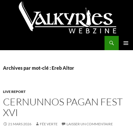
Aller
au
contenu
Recherche
Valkyries Webzine
MENU
PRINCI
Archives par mot-clé : Ereb Altor
LIVE REPORT
CERNUNNOS PAGAN FEST
XVI
21 MARS 2026
FÉE VERTE
LAISSER UN COMMENTAIRE