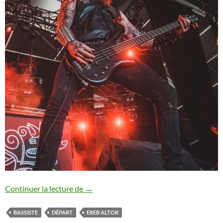
Ereb Altor : départ du bassiste
Continuer la lecture de
→
BASSISTE
DÉPART
EREB ALTOR