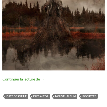
Ereb Altor : nouvel album annoncé
Continuer la lecture de
→
DATE DE SORTIE
EREB ALTOR
NOUVEL ALBUM
POCHETTE