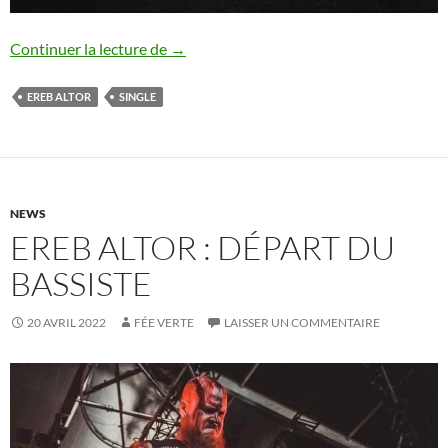
Ereb Altor : nouveau single
Continuer la lecture de
→
EREB ALTOR
SINGLE
NEWS
EREB ALTOR : DÉPART DU
BASSISTE
20 AVRIL 2022
FÉE VERTE
LAISSER UN COMMENTAIRE