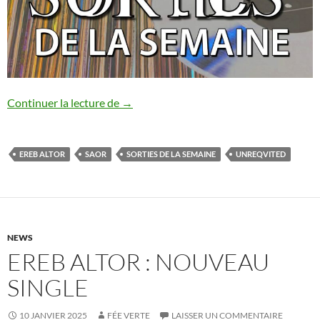
Les sorties de la semaine [01/02-07/02/
Continuer la lecture de
→
EREB ALTOR
SAOR
SORTIES DE LA SEMAINE
UNREQVITED
NEWS
EREB ALTOR : NOUVEAU
SINGLE
10 JANVIER 2025
FÉE VERTE
LAISSER UN COMMENTAIRE