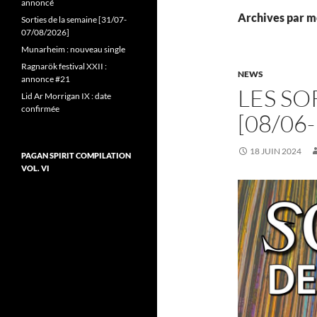
annoncé
Archives par mo
Sorties de la semaine [31/07-
07/08/2026]
Munarheim : nouveau single
Ragnarök festival XXII :
NEWS
annonce #21
LES SO
Lid Ar Morrigan IX : date
confirmée
[08/06
18 JUIN 2024
PAGAN SPIRIT COMPILATION
VOL. VI