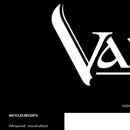
Aller
au
contenu
Recherche
Valkyries Webzine
HOM
Folk Pagan Webzine
ARTICLES RÉCENTS
Whispered : nouvel album