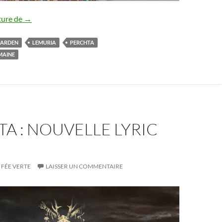
Les sorties de la semaine [08/06-14/06/2024]
ture de
→
WARDEN
LEMURIA
PERCHTA
EMAINE
A : NOUVELLE LYRIC
FÉE VERTE
LAISSER UN COMMENTAIRE