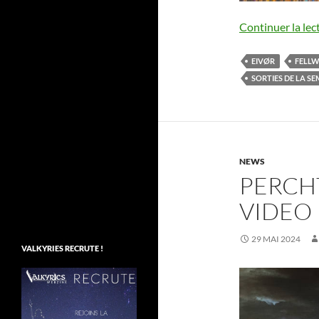
Continuer la lec
EIVØR
FELL
SORTIES DE LA S
NEWS
PERCHT
VIDEO
29 MAI 2024
VALKYRIES RECRUTE !