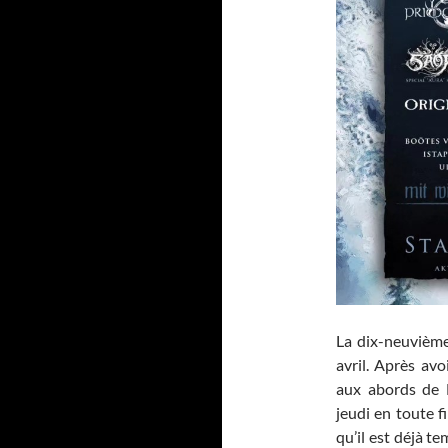
La dix-neuvième
avril. Après av
aux abords de F
jeudi en toute f
qu’il est déjà t