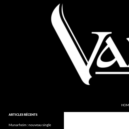
Aller
au
contenu
Recherche
Valkyries Webzine
HOM
Folk Pagan Webzine
ARTICLES RÉCENTS
Munarheim : nouveau single