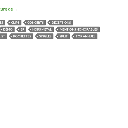
Top 2023
ture de
→
ES
CLIPS
CONCERTS
DÉCEPTIONS
DÉMO
EP
HORS METAL
MENTIONS HONORABLES
IST
POCHETTES
SINGLES
SPLIT
TOP ANNUEL