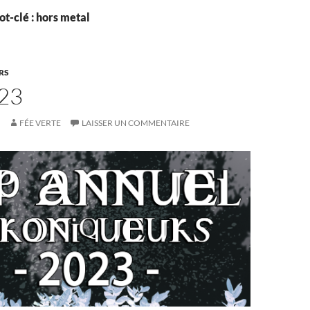
t-clé : hors metal
RS
23
FÉE VERTE
LAISSER UN COMMENTAIRE