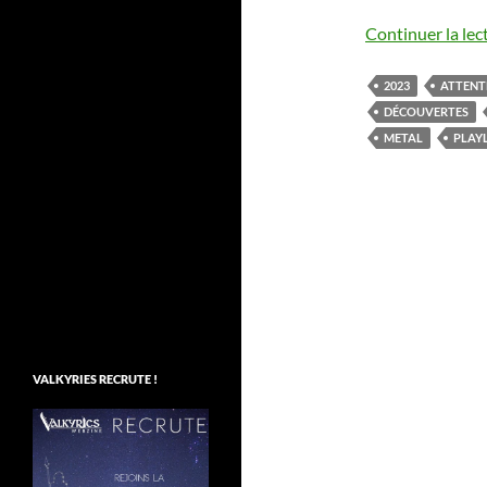
Continuer la lec
2023
ATTENT
DÉCOUVERTES
METAL
PLAYL
VALKYRIES RECRUTE !