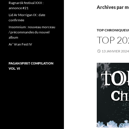
Ragnarök festival XXII :
Archives par mo
annonce #21
Lid Ar Morrigan IX : date
confirmée
Insomnium : nouveau morceau
TOP CHRONIQUEU
/ précommandes du nouvel
TOP 20
album
Ar’ Vran Fest IV
13 JANVIER 2024
PAGAN SPIRIT COMPILATION
VOL. VI