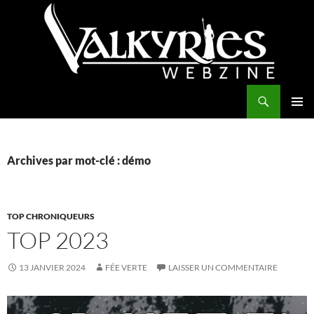
Aller
au
contenu
Recherche
Valkyries Webzine
MENU
PRINCI
Archives par mot-clé : démo
TOP CHRONIQUEURS
TOP 2023
13 JANVIER 2024
FÉE VERTE
LAISSER UN COMMENTAIRE