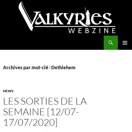
Aller
au
contenu
Recherche
Valkyries Webzine
MENU
PRINCI
Archives par mot-clé : Dethlehem
NEWS
LES SORTIES DE LA
SEMAINE [12/07-
17/07/2020]