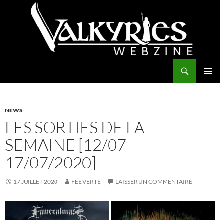
Aller
au
contenu
Recherche
Valkyries Webzine
MENU
PRINCI
NEWS
LES SORTIES DE LA
SEMAINE [12/07-
17/07/2020]
17 JUILLET 2020
FÉE VERTE
LAISSER UN COMMENTAIRE