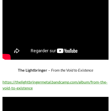
The Lightbringer
–
From the Void to Existence
https://thelightbringermetal.bandcamp.com/album/from-the-
void-to-existence