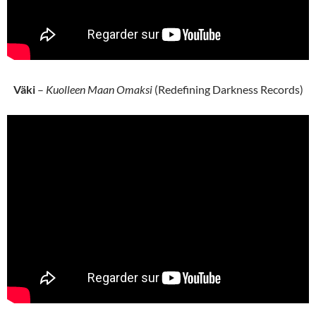
Väki
–
Kuolleen Maan Omaksi
(Redefining Darkness Records)