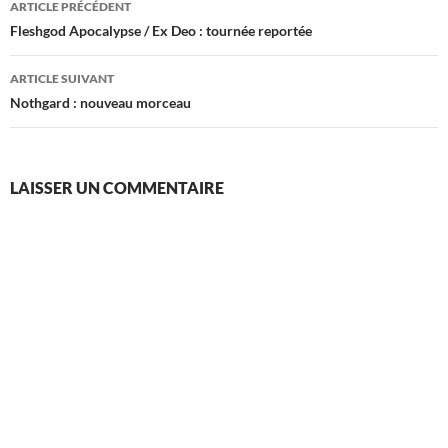
ARTICLE PRÉCÉDENT
des
Fleshgod Apocalypse / Ex Deo : tournée reportée
articles
ARTICLE SUIVANT
Nothgard : nouveau morceau
LAISSER UN COMMENTAIRE