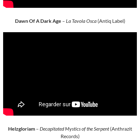
Dawn Of A Dark Age
–
La Tavola Osca
(Antiq Label)
Helzgloriam
–
Decapitated Mystics of the Serpent
(Anthrazit
Records)