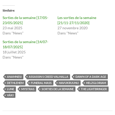
Similaire
Sorties de la semaine [17/05-
Les sorties de la semaine
23/05/2025]
[21/11-27/11/2020]
23 mai 2025
27 novembre 2020
Dans "News"
Dans "News"
Sorties de la semaine [14/07-
18/07/2025]
18 juillet 2025
Dans "News"
ANAMNESI
ASSASSIN S CREED VALHALLA
DAWN OF A DARK AGE
DETHLEHEM
FUNERAL MASS
HAVUKRUUNU
HELZGLORIAM
LUNE
MYSTRAS
SORTIES DE LA SEMAINE
THE LIGHTBRINGER
VÄKI
Navigation