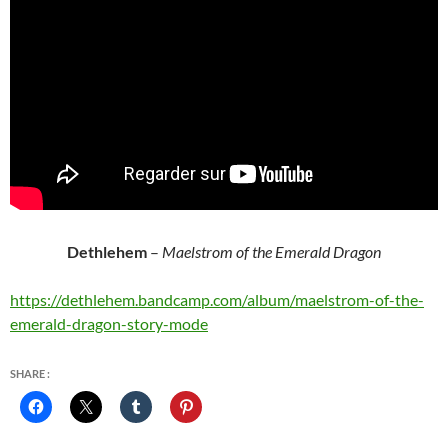
Dethlehem
–
Maelstrom of the Emerald Dragon
https://dethlehem.bandcamp.com/album/maelstrom-of-the-
emerald-dragon-story-mode
SHARE :