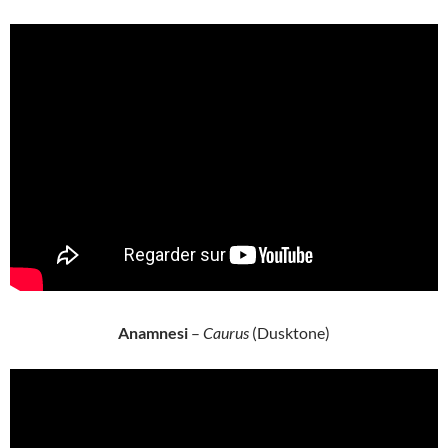
Anamnesi
–
Caurus
(Dusktone)