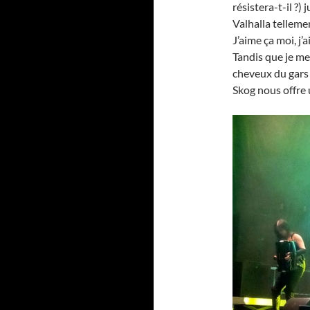
résistera-t-il ?)
Valhalla tellemen
J’aime ça moi, j’a
Tandis que je me 
cheveux du gars 
Skog nous offre 