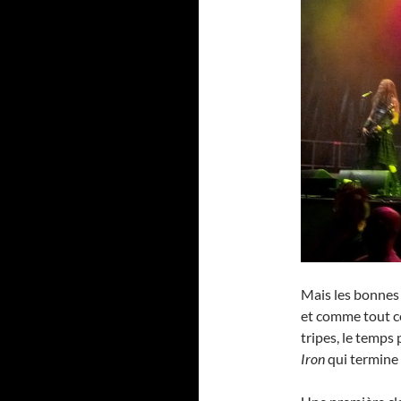
Mais les bonnes c
et comme tout c
tripes, le temps 
Iron
qui termine l