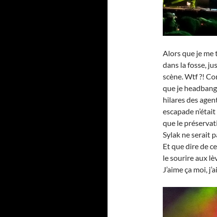
Alors que je me 
dans la fosse, j
scène. Wtf ?! Com
que je headbanga
hilares des agen
escapade n’étai
que le préservati
Sylak ne serait pa
Et que dire de c
le sourire aux lè
J’aime ça moi, j’a