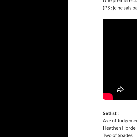
Une première cla
(PS : je ne sais 
Setlist :
Axe of Judgeme
Heathen Horde
Two of Spades