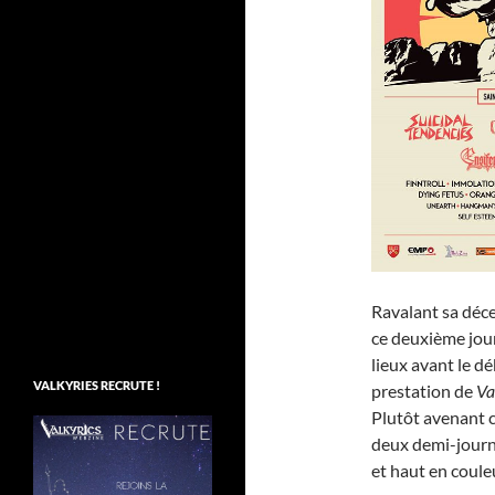
Ravalant sa déce
ce deuxième jour 
lieux avant le d
VALKYRIES RECRUTE !
prestation de
Va
Plutôt avenant 
deux demi-journé
et haut en couleu