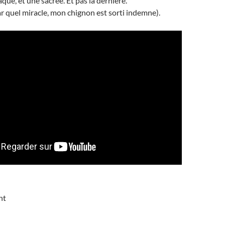
que, et une sacrée. Et pas la dernière.
par quel miracle, mon chignon est sorti indemne).
nt