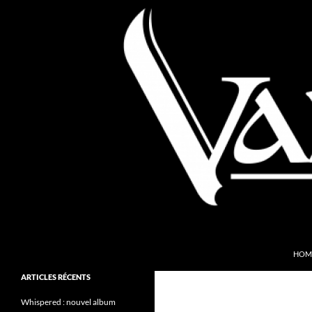
Aller
au
contenu
Recherche
Valkyries Webzine
HOM
Folk Pagan Webzine
ARTICLES RÉCENTS
Whispered : nouvel album