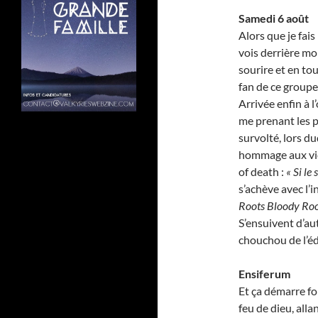
Samedi 6 août
Alors que je fai
vois derrière mo
sourire et en to
fan de ce groupe
Arrivée enfin à l
me prenant les p
survolté, lors d
hommage aux vict
of death :
« Si le 
s’achève avec l’
Roots Bloody Roo
S’ensuivent d’au
chouchou de l’éd
Ensiferum
Et ça démarre for
feu de dieu, all