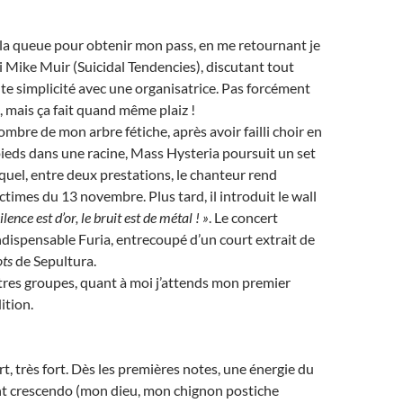
s la queue pour obtenir mon pass, en me retournant je
i Mike Muir (Suicidal Tendencies), discutant tout
ute simplicité avec une organisatrice. Pas forcément
, mais ça fait quand même plaiz !
’ombre de mon arbre fétiche, après avoir failli choir en
ieds dans une racine, Mass Hysteria poursuit un set
uquel, entre deux prestations, le chanteur rend
imes du 13 novembre. Plus tard, il introduit le wall
silence est d’or, le bruit est de métal ! »
. Le concert
indispensable Furia, entrecoupé d’un court extrait de
ts
de Sepultura.
tres groupes, quant à moi j’attends mon premier
ition.
t, très fort. Dès les premières notes, une énergie du
ant crescendo (mon dieu, mon chignon postiche