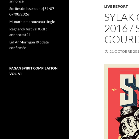
annoncé
LIVE REPORT
Sorties de la semaine [31/07-
SYLAK 
07/08/2026]
Munarheim : nouveau single
2016 /
Ragnarök festival XXII :
annonce #21
GOURD
Lid Ar Morrigan IX : date
confirmée
21 OCTOBRE 20
PAGAN SPIRIT COMPILATION
VOL. VI