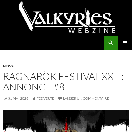
Aller
au
contenu
Recherche
Valkyries Webzine
MENU
PRINCI
NEWS
RAGNARÖK FESTIVAL XXII :
ANNONCE #8
31 MAI 2026
FÉE VERTE
LAISSER UN COMMENTAIRE