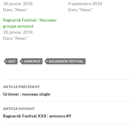
18 janvier 2018
9 septembre 2018
Dans "News"
Dans "News"
Ragnarök Festival : Nouveau
groupe annoncé
28 janvier 2018
Dans "News"
2027
ANNONCE
RAGNARÖK FESTIVAL
Navigation
ARTICLE PRÉCÉDENT
des
Grimner : nouveau single
articles
ARTICLE SUIVANT
Ragnarök Festival XXII : annonce #9