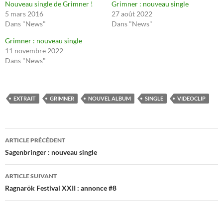
Nouveau single de Grimner !
Grimner : nouveau single
5 mars 2016
27 août 2022
Dans "News"
Dans "News"
Grimner : nouveau single
11 novembre 2022
Dans "News"
EXTRAIT
GRIMNER
NOUVEL ALBUM
SINGLE
VIDEOCLIP
Navigation
ARTICLE PRÉCÉDENT
des
Sagenbringer : nouveau single
articles
ARTICLE SUIVANT
Ragnarök Festival XXII : annonce #8