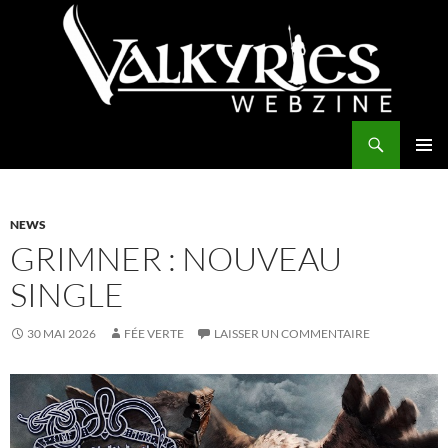
Aller
au
contenu
Recherche
Valkyries Webzine
MENU
PRINCI
NEWS
GRIMNER : NOUVEAU
SINGLE
30 MAI 2026
FÉE VERTE
LAISSER UN COMMENTAIRE