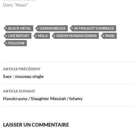
Dans "News"
BLACK METAL
GARMONBOZIA
IN TWILIGHT'S EMBRACE
LIVE REPORT
MGLA
ODIUM HUMANI GENERIS
PARIS
POLOGNE
Navigation
ARTICLE PRÉCÉDENT
des
Saor : nouveau single
articles
ARTICLE SUIVANT
Havukruunu / Slaughter Messiah / Infamy
LAISSER UN COMMENTAIRE