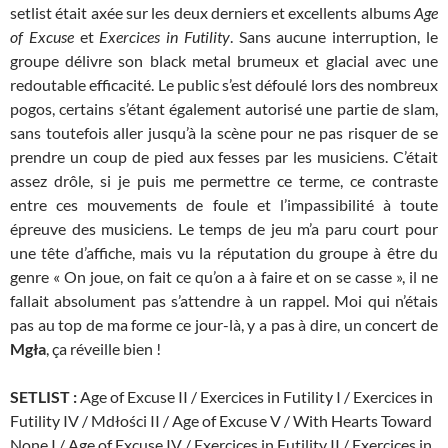
setlist était axée sur les deux derniers et excellents albums
Age
of Excuse
et
Exercices in Futility
. Sans aucune interruption, le
groupe délivre son black metal brumeux et glacial avec une
redoutable efficacité. Le public s’est défoulé lors des nombreux
pogos, certains s’étant également autorisé une partie de slam,
sans toutefois aller jusqu’à la scène pour ne pas risquer de se
prendre un coup de pied aux fesses par les musiciens. C’était
assez drôle, si je puis me permettre ce terme, ce contraste
entre ces mouvements de foule et l’impassibilité à toute
épreuve des musiciens. Le temps de jeu m’a paru court pour
une tête d’affiche, mais vu la réputation du groupe à être du
genre « On joue, on fait ce qu’on a à faire et on se casse », il ne
fallait absolument pas s’attendre à un rappel. Moi qui n’étais
pas au top de ma forme ce jour-là, y a pas à dire, un concert de
Mgła
, ça réveille bien !
SETLIST :
Age of Excuse II / Exercices in Futility I / Exercices in
Futility IV / Mdłości II / Age of Excuse V / With Hearts Toward
None I / Age of Excuse IV / Exercices in Futility II / Exercices in