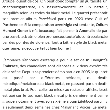
groupe jouent de dos. On peut donc compter un guitariste, un
chanteur/guitariste, un bassiste/choriste et un batteur,
maquillés selon les codes du black metal. Le quartet présentait
son premier album
Przeddzień
paru en 2020 chez Cult of
Parthenope. Si la comparaison avec
Mgła
est tentante,
Odium
Humani Generis
m’a beaucoup fait penser à
Anomalie
de par
une base black atmo bien prononcée, toutefois contrebalancée
par des pointes de violence. Tout à fait le style de black metal
que j’aime, la découverte fut bien bonne !
L’ambiance s’annonce ésotérique pour le set de
In Twilight’s
Embrace
, des chandeliers sont disposés aux deux extrémités
de la scène. Depuis sa première démo parue en 2005, le quintet
est passé par différentes périodes, du death
mélodique/metalcore au black metal, en passant par un death
metal plus brut. Pour coller au mieux au reste de l’affiche, le set
est axé sur le tournant black metal pris dernièrement par le
groupe, notamment avec son sixième album
Lifeblood
paru il y
a seulement deux semaines chez Malignant Voices. Le metal