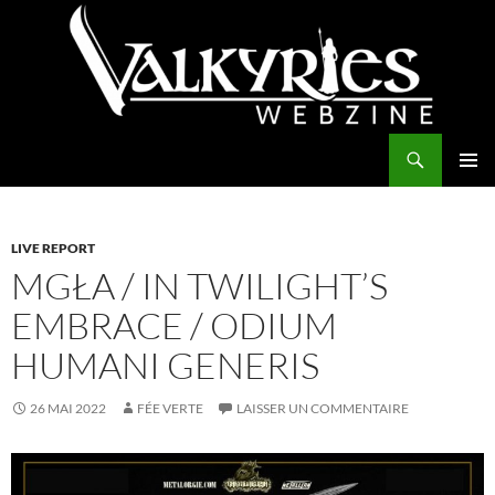
Aller
au
contenu
Recherche
Valkyries Webzine
MENU
PRINCI
LIVE REPORT
MGŁA / IN TWILIGHT’S
EMBRACE / ODIUM
HUMANI GENERIS
26 MAI 2022
FÉE VERTE
LAISSER UN COMMENTAIRE