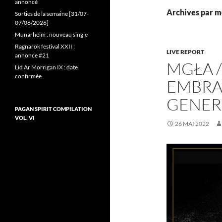
annoncé
Archives par m
Sorties de la semaine [31/07-
07/08/2026]
Munarheim : nouveau single
Ragnarök festival XXII :
LIVE REPORT
annonce #21
MGŁA /
Lid Ar Morrigan IX : date
confirmée
EMBRA
GENER
PAGAN SPIRIT COMPILATION
VOL. VI
26 MAI 2022