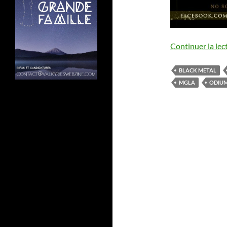
Continuer la lec
BLACK METAL
MGLA
ODIUM