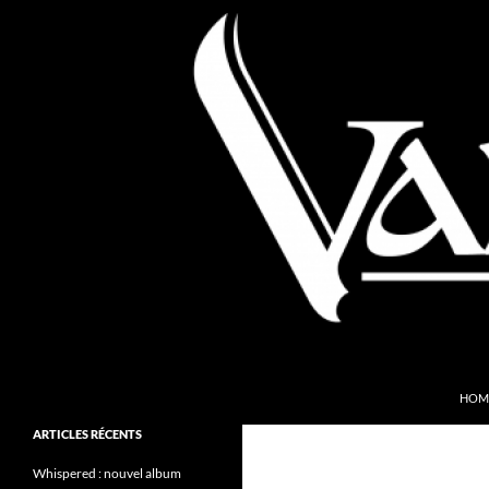
Aller
au
contenu
Recherche
Valkyries Webzine
HOM
Folk Pagan Webzine
ARTICLES RÉCENTS
Whispered : nouvel album