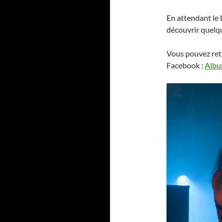
En attendant le 
découvrir quelqu
Vous pouvez retr
Facebook :
Albu