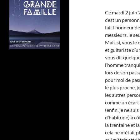
Ce mardi 2 juin 
c’est un person
fait l’honneur d
messieurs, le seu
Mais si, vous le
et guitariste d’u
vous dit quelque
l’homme tranquill
lors de son passa
pour moi de pass
le plus proche, 
les autres person
comme un écart d
(enfin, je ne sui
d’habitude) à cô
la trentaine et l
cela ne m’était p
qui m’était attr