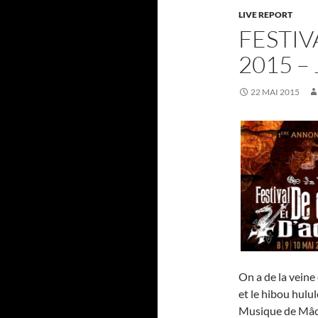
LIVE REPORT
FESTIV
2015 –
22 MAI 2015
On a de la veine 
et le hibou hulu
Musique de Mâco