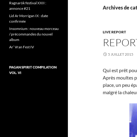
Ragnarök festival XXII :
Archives de cat
annonce #21
Lid Ar Morrigan IX : date
confirmée
Insomnium : nouveau morceau
LIVE REPORT
/ précommandes du nouvel
REPORT
album
Ar’ Vran Fest IV
5 JUILLET 2015
PAGAN SPIRIT COMPILATION
Qui est prêt pou
VOL. VI
Après moultes pé
place, un peu ép
malgré la chaleu