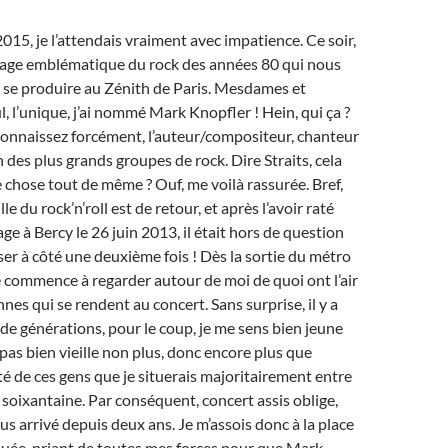
2015, je l’attendais vraiment avec impatience. Ce soir,
nage emblématique du rock des années 80 qui nous
e se produire au Zénith de Paris. Mesdames et
l, l’unique, j’ai nommé Mark Knopfler ! Hein, qui ça ?
 connaissez forcément, l’auteur/compositeur, chanteur
n des plus grands groupes de rock. Dire Straits, cela
 chose tout de même ? Ouf, me voilà rassurée. Bref,
e du rock’n’roll est de retour, et après l’avoir raté
ge à Bercy le 26 juin 2013, il était hors de question
er à côté une deuxième fois ! Dès la sortie du métro
je commence à regarder autour de moi de quoi ont l’air
nes qui se rendent au concert. Sans surprise, il y a
e générations, pour le coup, je me sens bien jeune
s pas bien vieille non plus, donc encore plus que
té de ces gens que je situerais majoritairement entre
a soixantaine. Par conséquent, concert assis oblige,
lus arrivé depuis deux ans. Je m’assois donc à la place
ibuée, priant de toutes mes forces pour que Mark