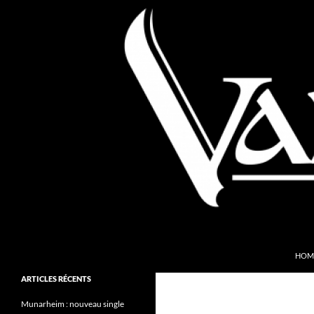
Aller
au
contenu
Recherche
Valkyries Webzine
HOM
Folk Pagan Webzine
ARTICLES RÉCENTS
Munarheim : nouveau single