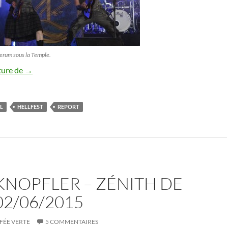
erum sous la Temple.
Report Hellfest 2015
ture de
→
L
HELLFEST
REPORT
KNOPFLER – ZÉNITH DE
 02/06/2015
FÉE VERTE
5 COMMENTAIRES