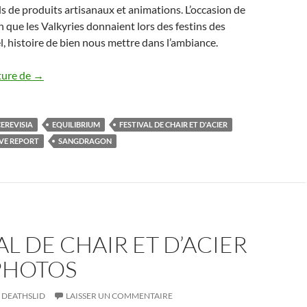
 de produits artisanaux et animations. L’occasion de
n que les Valkyries donnaient lors des festins des
l, histoire de bien nous mettre dans l’ambiance.
Festival de Chair et d’Acier 2015 – Jour 2
ture de
→
EREVISIA
EQUILIBRIUM
FESTIVAL DE CHAIR ET D'ACIER
IVE REPORT
SANGDRAGON
AL DE CHAIR ET D’ACIER
PHOTOS
DEATHSLID
LAISSER UN COMMENTAIRE