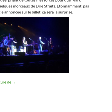
uelques morceaux de Dire Straits. Étonnamment, pas
e annoncée sur le billet, ça sera la surprise.
Mark Knopfler – Zénith de Paris. 02/06/2015
ture de
→