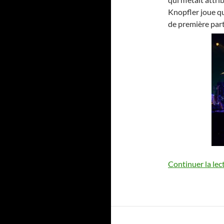
Knopfler joue q
de première parti
Continuer la lec