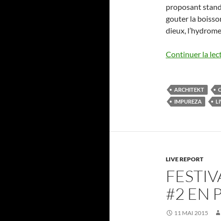
proposant stands
gouter la boisso
dieux, l’hydrome
Continuer la lec
ARCHITEKT
C
IMPUREZA
L
LIVE REPORT
FESTIV
#2 EN 
11 MAI 2015