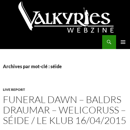
Aller
au
contenu
Recherche
Valkyries Webzine
MENU
PRINCI
Archives par mot-clé : séide
LIVE REPORT
FUNERAL DAWN – BALDRS
DRAUMAR – WELICORUSS –
SÉIDE / LE KLUB 16/04/2015