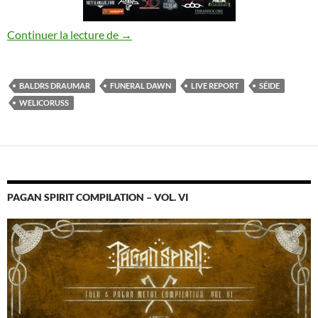
Funeral Dawn – Baldrs Draumar – Welico
Continuer la lecture de
→
BALDRS DRAUMAR
FUNERAL DAWN
LIVE REPORT
SÉIDE
WELICORUSS
PAGAN SPIRIT COMPILATION – VOL. VI