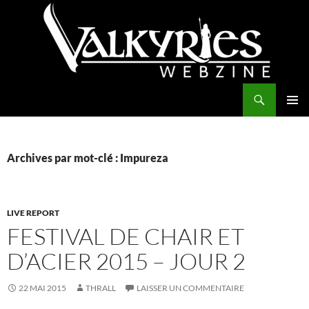
Aller
au
contenu
Recherche
Valkyries Webzine
MENU
PRINCI
Archives par mot-clé : Impureza
LIVE REPORT
FESTIVAL DE CHAIR ET
D’ACIER 2015 – JOUR 2
22 MAI 2015
THRALL
LAISSER UN COMMENTAIRE