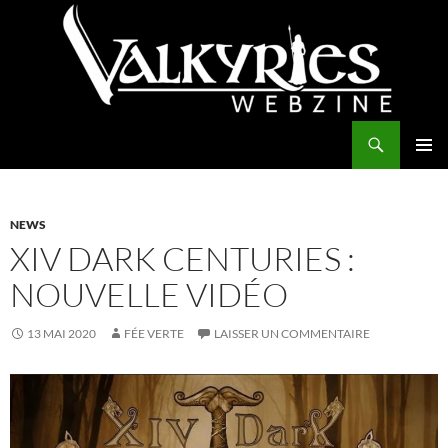
Aller
au
contenu
Recherche
Valkyries Webzine
MENU
PRINCI
NEWS
XIV DARK CENTURIES :
NOUVELLE VIDÉO
13 MAI 2020
FÉE VERTE
LAISSER UN COMMENTAIRE