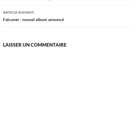
articles
ARTICLE SUIVANT
Falconer : nouvel album annoncé
LAISSER UN COMMENTAIRE