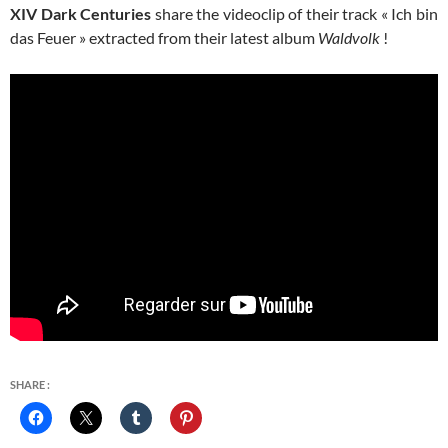
XIV Dark Centuries
share the videoclip of their track « Ich bin
das Feuer » extracted from their latest album
Waldvolk
!
SHARE :