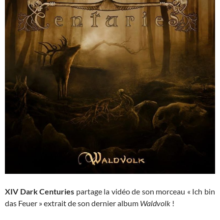
XIV Dark Centuries
partage la vidéo de son morceau « Ich bin
das Feuer » extrait de son dernier album
Waldvolk
!