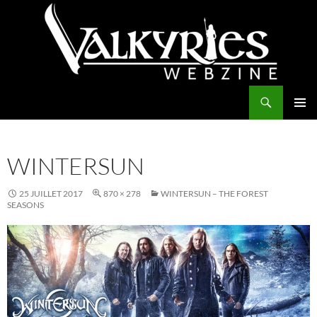
Aller
au
contenu
Recherche
Valkyries Webzine
MENU
PRINCI
WINTERSUN
25 JUILLET 2017
870 × 278
WINTERSUN – THE FOREST
SEASONS