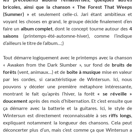
bricoles, ainsi que la chanson « The Forest That Weeps
(Summer) »
et seulement celle-ci. Jari étant ambitieux et
voyant les choses en grand, le groupe décide finalement d’en
faire un
album complet
, dont le concept tourne autour des
4
saisons
(printemps-été-automne-hiver), comme l’indique
d’ailleurs le titre de l’album…;)
Tout démarre logiquement avec le printemps avec la chanson
« Awaken from the Dark Slumber », sur fond de
bruits de
forêts
(vent, animaux…) et de
boîte à musique
mise en valeur
par les cordes, si caractéristique de Wintersun. Ici, nous
pouvons y déceler une première métaphore intéressante,
montrant le fait qu’après l’hiver, la forêt
« se réveille »
doucement
après des mois d’hibernation. Et c’est ensuite que
ça démarre avec la batterie et la guitares. Ici, le style de
Wintersun est directement reconnaissable à ses
riffs longs
,
expliquant notamment la longueur des chansons. Cela peut
déconcerter plus d’un, mais c’est comme ça que Wintersun a