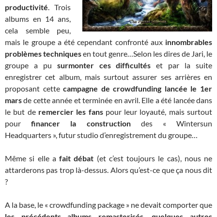
productivité
. Trois
albums en 14 ans,
cela semble peu,
mais le groupe a été cependant confronté aux
innombrables
problèmes techniques
en tout genre…Selon les dires de Jari, le
groupe a pu
surmonter ces difficultés
et par la suite
enregistrer cet album, mais surtout assurer ses arrières en
proposant cette
campagne de crowdfunding lancée le 1er
mars
de cette année et terminée en avril. Elle a été lancée dans
le but de
remercier les fans
pour leur loyauté, mais surtout
pour
financer la construction
des « Wintersun
Headquarters », futur studio d’enregistrement du groupe…
Même si elle a
fait débat
(et c’est toujours le cas), nous ne
attarderons pas trop là-dessus. Alors qu’est-ce que ça nous dit
?
A la base, le « crowdfunding package » ne devait comporter que
les précédents albums remasterisés, quelques autres