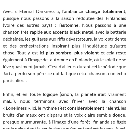
Avec « Eternal Darkness », l’ambiance
change totalement
,
puisque nous passons à la saison redoutée des Finlandais
(voire des autres pays) :
l’automne
. Nous passons à une
chanson très rapide
aux accents black metal
, avec la batterie
déchaînée, les guitares aux riffs dévastateurs, la voix stridente
et des orchestrations inspirant plus l’inquiétude qu’autre
chose. Tout y est ici
plus sombre, plus violent
et cela reste
également à l’image de l’automne en Finlande, où le soleil ne se
lève quasiment jamais. C’est d’ailleurs durant cette période que
Jari a perdu son père, ce qui fait que cette chanson a un écho
particulier…
Enfin, et en toute logique (sinon, la planète irait vraiment
mal…), nous terminons avec l’hiver avec la chanson
« Loneliness ». Ici, le rythme s’est
considérablement ralenti
, les
bruits d’animaux ont disparu et la voix claire semble
douce
,
presque murmurante, à l’image d’une forêt finlandaise figée
par la neige dont la seule chose qu’on entend est le vent. Ainsi,