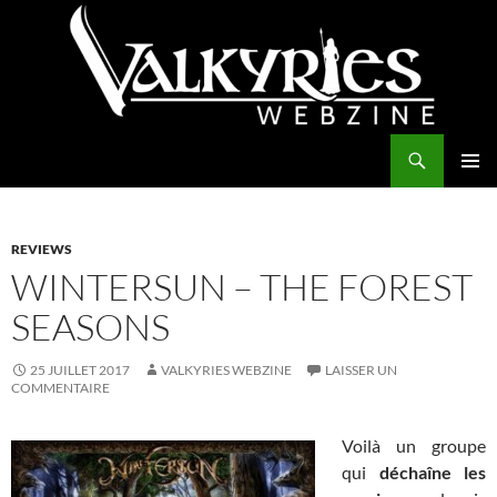
Aller
au
contenu
Recherche
Valkyries Webzine
MENU
PRINCI
REVIEWS
WINTERSUN – THE FOREST
SEASONS
25 JUILLET 2017
VALKYRIES WEBZINE
LAISSER UN
COMMENTAIRE
Voilà un groupe
qui
déchaîne les