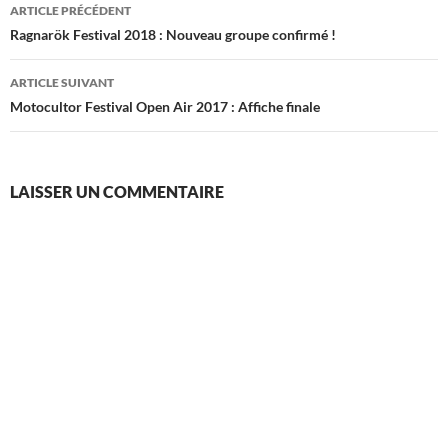
Navigation
ARTICLE PRÉCÉDENT
des
Ragnarök Festival 2018 : Nouveau groupe confirmé !
articles
ARTICLE SUIVANT
Motocultor Festival Open Air 2017 : Affiche finale
LAISSER UN COMMENTAIRE