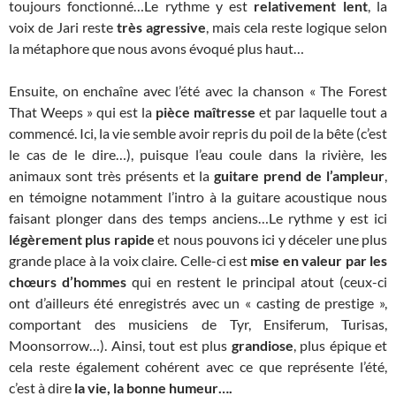
toujours fonctionné…Le rythme y est
relativement lent
, la
voix de Jari reste
très agressive
, mais cela reste logique selon
la métaphore que nous avons évoqué plus haut…
Ensuite, on enchaîne avec l’été avec la chanson « The Forest
That Weeps » qui est la
pièce maîtresse
et par laquelle tout a
commencé. Ici, la vie semble avoir repris du poil de la bête (c’est
le cas de le dire…), puisque l’eau coule dans la rivière, les
animaux sont très présents et la
guitare prend de l’ampleur
,
en témoigne notamment l’intro à la guitare acoustique nous
faisant plonger dans des temps anciens…Le rythme y est ici
légèrement plus rapide
et nous pouvons ici y déceler une plus
grande place à la voix claire. Celle-ci est
mise en valeur par les
chœurs d’hommes
qui en restent le principal atout (ceux-ci
ont d’ailleurs été enregistrés avec un « casting de prestige »,
comportant des musiciens de Tyr, Ensiferum, Turisas,
Moonsorrow…). Ainsi, tout est plus
grandiose
, plus épique et
cela reste également cohérent avec ce que représente l’été,
c’est à dire
la vie, la bonne humeur….