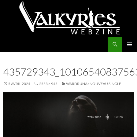
Aller
au
contenu
Recherche
Valkyries Webzine
MENU
PRINCI
435729343_1010654083756
5 AVRIL 2024
2553 × 945
WARDRUNA : NOUVEAU SINGLE