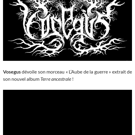
Vosegus
dévoile son morceau « L’Aube de la guerre » extrait de
son nouvel album
Terre ancestrale
!