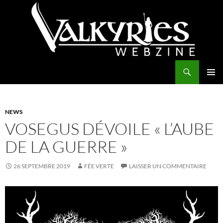
Aller
au
contenu
Recherche
Valkyries Webzine
MENU
PRINCI
NEWS
VOSEGUS DÉVOILE « L’AUBE
DE LA GUERRE »
26 SEPTEMBRE 2019
FÉE VERTE
LAISSER UN COMMENTAIRE