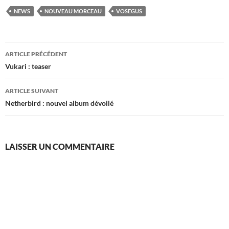
NEWS
NOUVEAU MORCEAU
VOSEGUS
Navigation
ARTICLE PRÉCÉDENT
des
Vukari : teaser
articles
ARTICLE SUIVANT
Netherbird : nouvel album dévoilé
LAISSER UN COMMENTAIRE