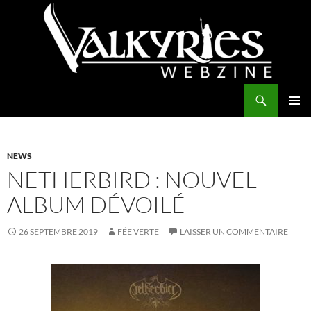
Aller
au
contenu
Recherche
Valkyries Webzine
MENU
PRINCI
NEWS
NETHERBIRD : NOUVEL
ALBUM DÉVOILÉ
26 SEPTEMBRE 2019
FÉE VERTE
LAISSER UN COMMENTAIRE