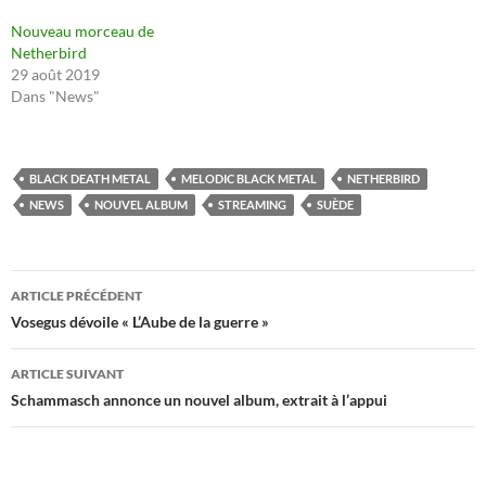
Nouveau morceau de
Netherbird
29 août 2019
Dans "News"
BLACK DEATH METAL
MELODIC BLACK METAL
NETHERBIRD
NEWS
NOUVEL ALBUM
STREAMING
SUÈDE
Navigation
ARTICLE PRÉCÉDENT
des
Vosegus dévoile « L’Aube de la guerre »
articles
ARTICLE SUIVANT
Schammasch annonce un nouvel album, extrait à l’appui