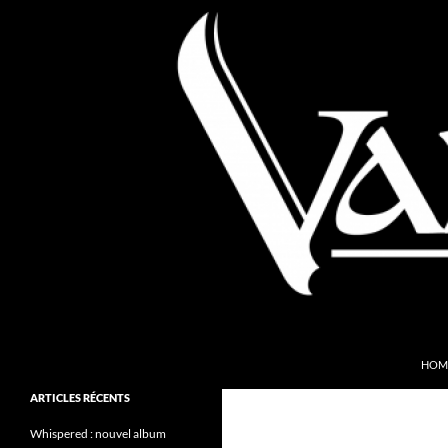
Aller
au
contenu
Recherche
Valkyries Webzine
HOM
Folk Pagan Webzine
ARTICLES RÉCENTS
Whispered : nouvel album