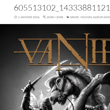
605513102_1433388112
1 JANVIER 2026
2048 × 2048
VANIR : NOUVEL ALBUM AN