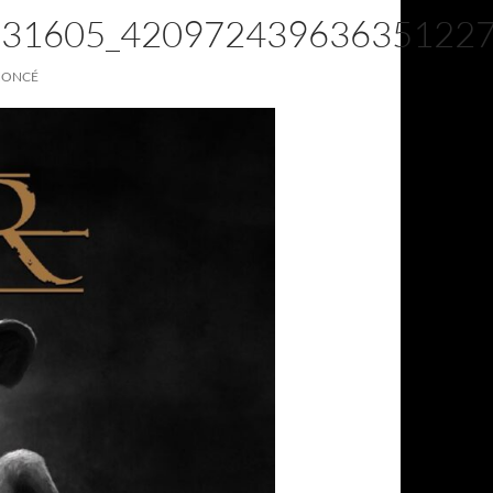
131605_42097243963635122
NONCÉ