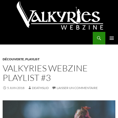
Aller
au
contenu
Recherche
Valkyries Webzine
MENU
PRINCI
DÉCOUVERTE
,
PLAYLIST
VALKYRIES WEBZINE
PLAYLIST #3
5 JUIN 2018
DEATHSLID
LAISSER UN COMMENTAIRE