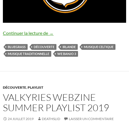
We Banjo 3
Continuer la lecture de
→
BLUEGRASS
DÉCOUVERTE
IRLANDE
MUSIQUE CELTIQUE
MUSIQUE TRADITIONNELLE
WE BANJO 3
DÉCOUVERTE
,
PLAYLIST
VALKYRIES WEBZINE
SUMMER PLAYLIST 2019
24 JUILLET 2019
DEATHSLID
LAISSER UN COMMENTAIRE