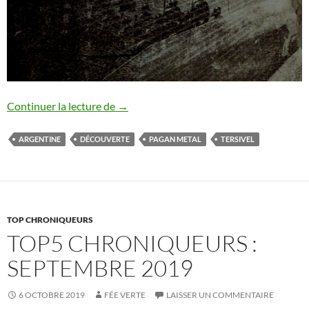
Tersivel
Continuer la lecture de
→
ARGENTINE
DÉCOUVERTE
PAGAN METAL
TERSIVEL
TOP CHRONIQUEURS
TOP5 CHRONIQUEURS :
SEPTEMBRE 2019
6 OCTOBRE 2019
FÉE VERTE
LAISSER UN COMMENTAIRE