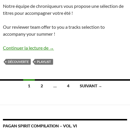
Notre équipe de chroniqueurs vous propose une sélection de
titres pour accompagner votre été !
Our reviewer team offer to you a tracks selection to
accompany your summer !
Valkyries Webzine Summer Playlist 201
Continuer la lecture de
→
DÉCOUVERTE
PLAYLIST
Navigation
1
2
…
4
SUIVANT →
des
articles
PAGAN SPIRIT COMPILATION – VOL. VI