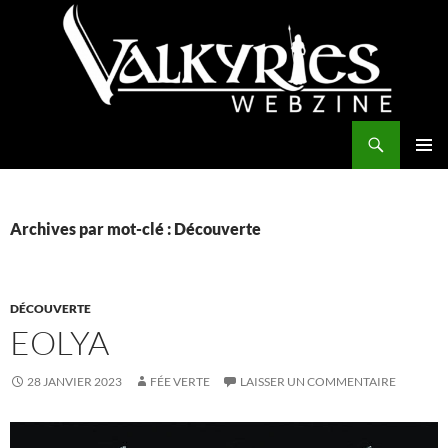
Aller
au
contenu
Recherche
Valkyries Webzine
MENU
PRINCI
Archives par mot-clé : Découverte
DÉCOUVERTE
EOLYA
28 JANVIER 2023
FÉE VERTE
LAISSER UN COMMENTAIRE