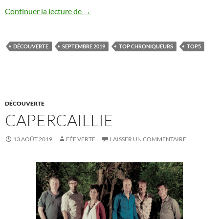
Top5 Chroniqueurs : septembre 2019
Continuer la lecture de
→
DÉCOUVERTE
SEPTEMBRE 2019
TOP CHRONIQUEURS
TOP5
DÉCOUVERTE
CAPERCAILLIE
13 AOÛT 2019
FÉE VERTE
LAISSER UN COMMENTAIRE