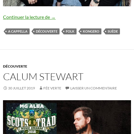
Kongero
Continuer la lecture de
→
A CAPPELLA
DÉCOUVERTE
FOLK
KONGERO
SUÈDE
DÉCOUVERTE
CALUM STEWART
30 JUILLET 2019
FÉE VERTE
LAISSER UN COMMENTAIRE