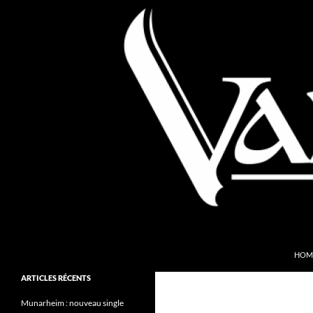
Aller
au
contenu
Recherche
Valkyries Webzine
HOM
Folk Pagan Webzine
ARTICLES RÉCENTS
Munarheim : nouveau single