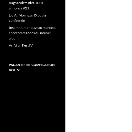
Ragnarök festival XXII :
annonce #21
Lid Ar Morrigan IX : date
confirmée
Insomnium : nouveau morceau
/ précommandes du nouvel
album
Ar’ Vran Fest IV
PAGAN SPIRIT COMPILATION
VOL. VI