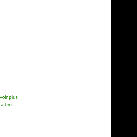
voir plus
raitées
.