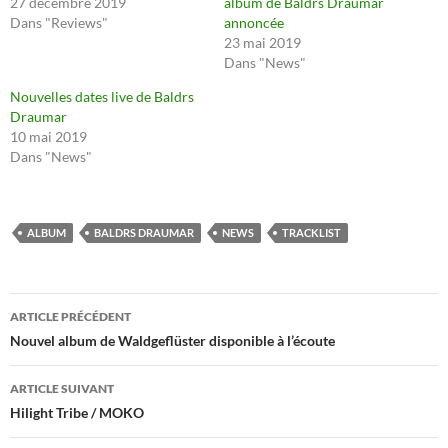
27 décembre 2019
album de Baldrs Draumar
Dans "Reviews"
annoncée
23 mai 2019
Dans "News"
Nouvelles dates live de Baldrs
Draumar
10 mai 2019
Dans "News"
ALBUM
BALDRS DRAUMAR
NEWS
TRACKLIST
Navigation
ARTICLE PRÉCÉDENT
des
Nouvel album de Waldgeflüster disponible à l’écoute
articles
ARTICLE SUIVANT
Hilight Tribe / MOKO