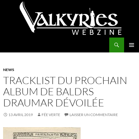
Aller
au
contenu
Recherche
Valkyries Webzine
MENU
PRINCI
NEWS
TRACKLIST DU PROCHAIN
ALBUM DE BALDRS
DRAUMAR DÉVOILÉE
13 AVRIL 2019
FÉE VERTE
LAISSER UN COMMENTAIRE