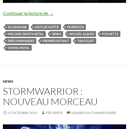
Horrizon : nouvel album annoncé
Continuer la lecture de
→
ALLEMAGNE
DATE DE SORTIE
HORRIZON
MELODIC DEATH METAL
NEWS
NOUVEL ALBUM
POCHETTE
PRÉCOMMANDES
PREMIER EXTRAIT
TRACKLIST
VIKING METAL
NEWS
STORMWARRIOR :
NOUVEAU MORCEAU
17 OCTOBRE 2019
FÉE VERTE
LAISSER UN COMMENTAIRE