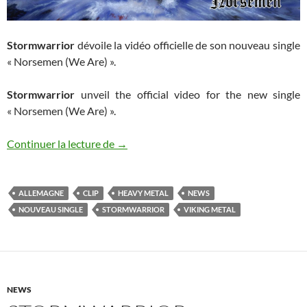
Stormwarrior
dévoile la vidéo officielle de son nouveau single
« Norsemen (We Are) ».
Stormwarrior
unveil the official video for the new single
« Norsemen (We Are) ».
Stormwarrior : nouveau clip
Continuer la lecture de
→
ALLEMAGNE
CLIP
HEAVY METAL
NEWS
NOUVEAU SINGLE
STORMWARRIOR
VIKING METAL
NEWS