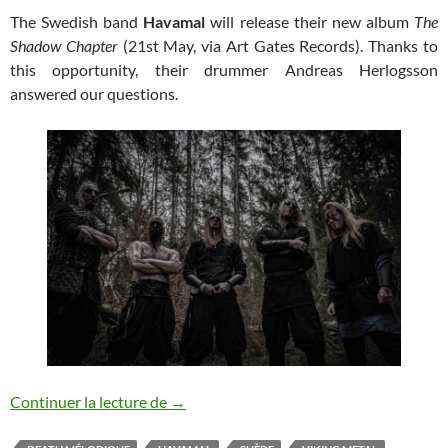
The Swedish band
Havamal
will release their new album
The
Shadow Chapter
(21st May, via Art Gates Records). Thanks to
this opportunity, their drummer Andreas Herlogsson
answered our questions.
[ENG] Interview : Havamal
Continuer la lecture de
→