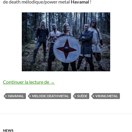
de death mélodique/power metal
Havamal
!
Havamal : Live stream disponible sur Yo
Continuer la lecture de
→
HAVAMAL
MELODIC DEATH METAL
SUÈDE
VIKING METAL
NEWS