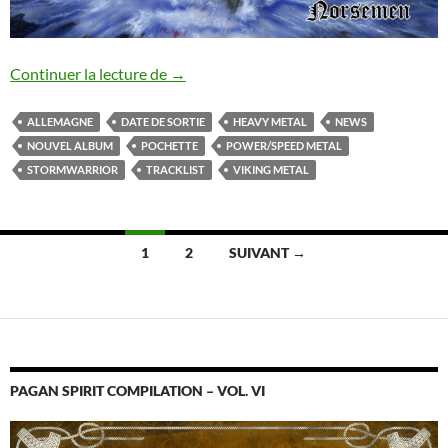
Stormwarrior : nouvel album annoncé
Continuer la lecture de
→
ALLEMAGNE
DATE DE SORTIE
HEAVY METAL
NEWS
NOUVEL ALBUM
POCHETTE
POWER/SPEED METAL
STORMWARRIOR
TRACKLIST
VIKING METAL
Navigation
1
2
SUIVANT →
des
articles
PAGAN SPIRIT COMPILATION – VOL. VI