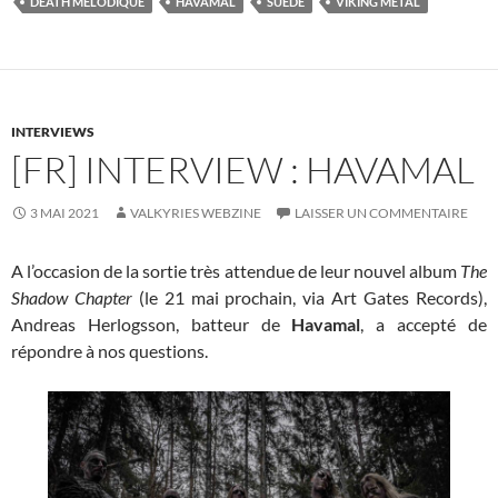
DEATH MÉLODIQUE
HAVAMAL
SUÈDE
VIKING METAL
INTERVIEWS
[FR] INTERVIEW : HAVAMAL
3 MAI 2021
VALKYRIES WEBZINE
LAISSER UN COMMENTAIRE
A l’occasion de la sortie très attendue de leur nouvel album
The
Shadow Chapter
(le 21 mai prochain, via Art Gates Records),
Andreas Herlogsson, batteur de
Havamal
, a accepté de
répondre à nos questions.