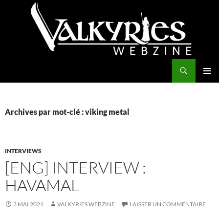
Aller
au
contenu
Recherche
Valkyries Webzine
MENU
PRINCI
Archives par mot-clé : viking metal
INTERVIEWS
[ENG] INTERVIEW :
HAVAMAL
3 MAI 2021
VALKYRIES WEBZINE
LAISSER UN COMMENTAIRE