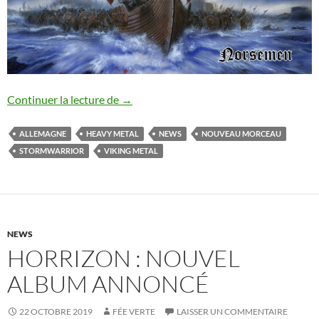
Stormwarrior : nouveau morceau
Continuer la lecture de
→
ALLEMAGNE
HEAVY METAL
NEWS
NOUVEAU MORCEAU
STORMWARRIOR
VIKING METAL
NEWS
HORRIZON : NOUVEL
ALBUM ANNONCÉ
22 OCTOBRE 2019
FÉE VERTE
LAISSER UN COMMENTAIRE