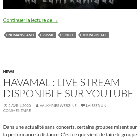
Nomans Land : nouveau single
Continuer la lecture de
→
NOMANS LAND
RUSSIE
SINGLE
VIKING METAL
NEWS
HAVAMAL : LIVE STREAM
DISPONIBLE SUR YOUTUBE
2 AVRIL 2020
VALKYRIES WEBZINE
LAISSER UN
COMMENTAIRE
Dans une actualité sans concerts, certains groupes misent sur
la performance à distance. C’est ce que vient de faire le groupe