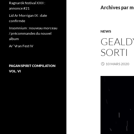
Ragnarök festival XXII :
Archives par mo
annonce #21
Lid Ar Morrigan IX : date
confirmée
Insomnium : nouveau morceau
NEWS
/ précommandes du nouvel
GEALD
album
Ar’ Vran Fest IV
SORTI
10 MARS 2020
PAGAN SPIRIT COMPILATION
VOL. VI