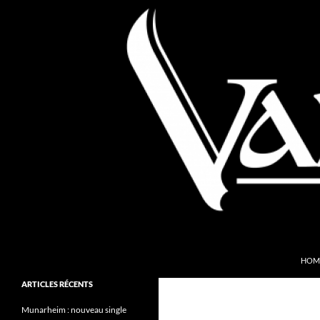
Aller
au
contenu
Recherche
Valkyries Webzine
HOM
Folk Pagan Webzine
ARTICLES RÉCENTS
Munarheim : nouveau single