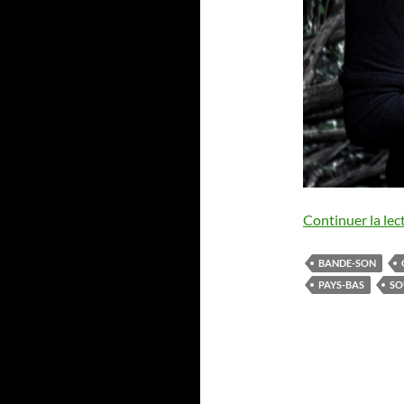
Continuer la lec
BANDE-SON
PAYS-BAS
SO