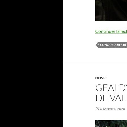
Continuer la lec
CONQUEROR'S B
NEWS
GEALDÝ
DE VA
6 JANVIER 2020