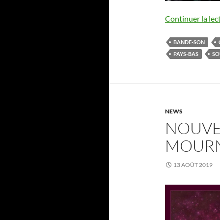
Continuer la lec
BANDE-SON
PAYS-BAS
SO
NEWS
NOUVEA
MOUR
13 AOÛT 2019