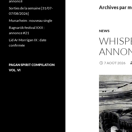
annoncé
Archives par mo
Sorties de la semaine [31/07-
07/08/2026]
Munarheim : nouveau single
Ragnarök festival XXII :
NEWS
annonce #21
WHISP
Lid Ar Morrigan IX : date
confirmée
ANNO
7 AOÛT 2026
PAGAN SPIRIT COMPILATION
VOL. VI