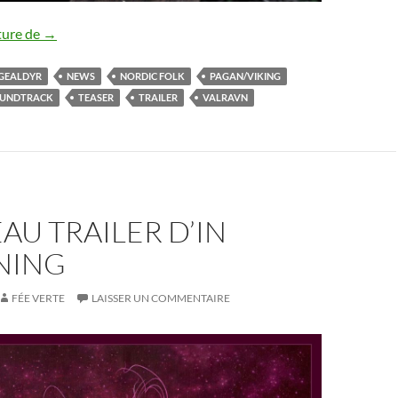
Gealdýr : deuxième teaser de Valravn
ture de
→
GEALDYR
NEWS
NORDIC FOLK
PAGAN/VIKING
UNDTRACK
TEASER
TRAILER
VALRAVN
U TRAILER D’IN
NING
FÉE VERTE
LAISSER UN COMMENTAIRE