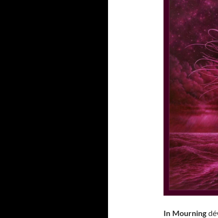
In Mourning
dév