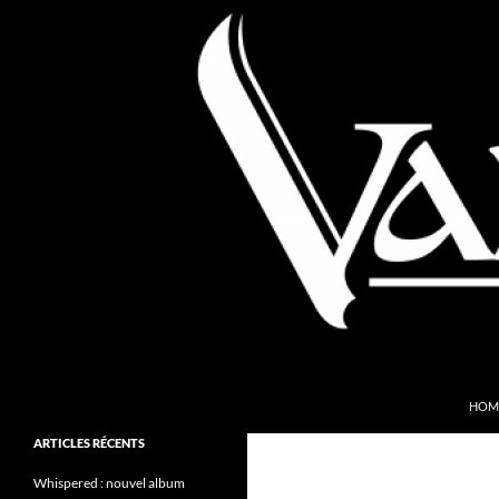
Aller
au
contenu
Recherche
Valkyries Webzine
HOM
Folk Pagan Webzine
ARTICLES RÉCENTS
Whispered : nouvel album